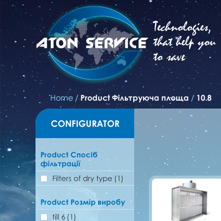
Technologies,
that help you
to save
Home
/
Product Фільтруюча площа
/
10.8
CONFIGURATOR
Product Спосіб
фільтрації
Filters of dry type
(1)
Product Розмір виробу
till 6
(1)