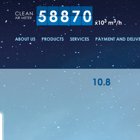
5
8
8
7
0
CLEAN
AIR METER
3
3
x10
m
/h
ABOUT US
PRODUCTS
SERVICES
PAYMENT AND DELIV
10.8