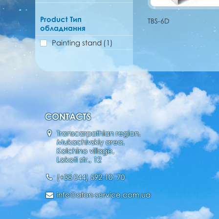
Product Тип
TBS-6D
обладнання
Painting stand
(1)
CONTACTS
Transcarpathian region,
Mukachivskiy area,
Kolchino village,
Lokoti str., 12
(+38 044) 592-10- 70
info@aton-service.com.ua