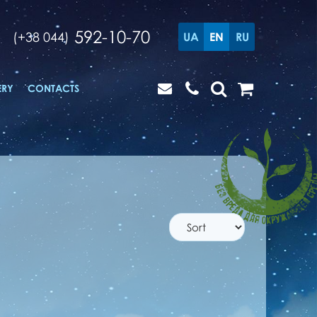
592-10-70
(+38 044)
UA
EN
RU
ERY
CONTACTS