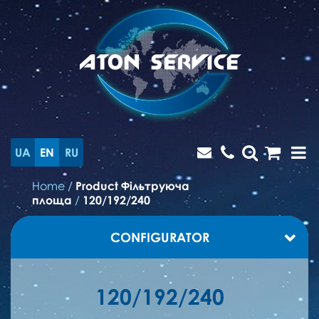
UA
EN
RU
Home
/
Product Фільтруюча
площа
/
120/192/240
CONFIGURATOR
120/192/240