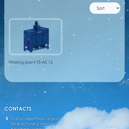
Filtering plant FS-AS 12
CONTACTS
Transcarpathian region,
Mukachivskiy area,
Kolchino village,