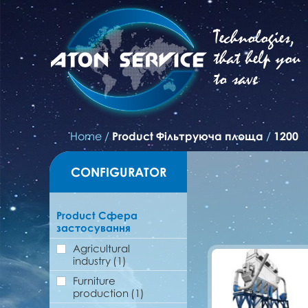
Technologies,
that help you
to save
Home
/
Product Фільтруюча площа
/
1200
CONFIGURATOR
Product Сфера
застосування
Agricultural
industry
(1)
Furniture
production
(1)