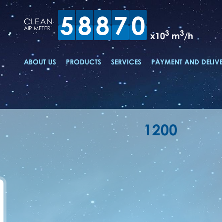
5
8
8
7
0
CLEAN
AIR METER
3
3
x10
m
/h
ABOUT US
PRODUCTS
SERVICES
PAYMENT AND DELIV
1200