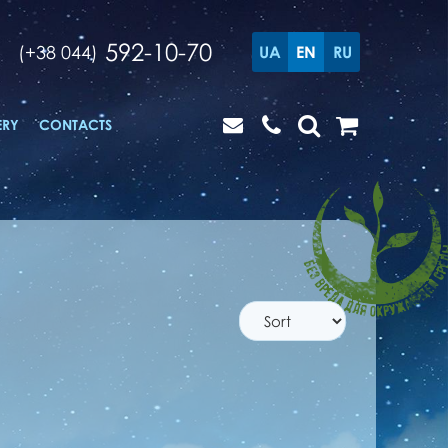
592-10-70
(+38 044)
UA
EN
RU
ERY
CONTACTS