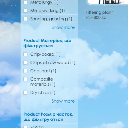
Metallurgy
(1)
Metalworking
(1)
Filtering plant
PJF.800.Sc
Sanding, grinding
(1)
Show more
Product Матеріал, що
фільтрується
Chip-board
(1)
Chips of raw wood
(1)
Coal dust
(1)
Composite
materials
(1)
Dry chips
(1)
Show more
Product Розмір часток,
що фільтруються
>10
(1)