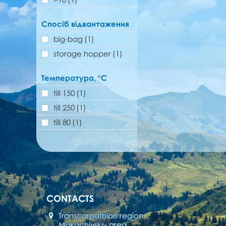
Спосіб відвантаження
big-bag
(1)
storage hopper
(1)
Температура, °C
till 150
(1)
till 250
(1)
till 80
(1)
CONTACTS
Transcarpathian region,
Mukachivskiy area,