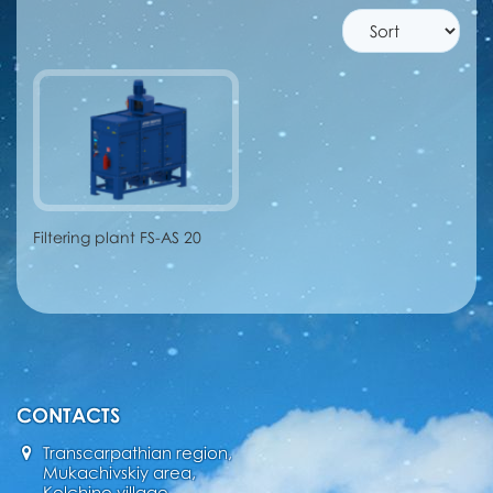
Filtering plant FS-AS 20
CONTACTS
Transcarpathian region,
Mukachivskiy area,
Kolchino village,