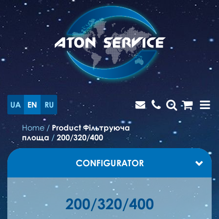
UA
EN
RU
Home
/
Product Фільтруюча
площа
/
200/320/400
CONFIGURATOR
200/320/400