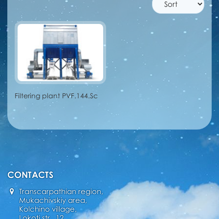
Filtering plant PVF.144.Sc
CONTACTS
Transcarpathian region,
Mukachivskiy area,
Kolchino village,
Lokoti str., 12