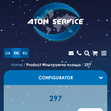
UA
EN
RU
Home
/
Product Фільтруюча площа
/
297
CONFIGURATOR
297