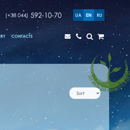
592-10-70
(+38 044)
UA
EN
RU
ERY
CONTACTS