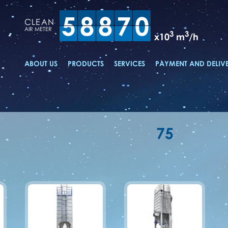
5
8
8
7
0
CLEAN
AIR METER
3
3
x10
m
/h
ABOUT US
PRODUCTS
SERVICES
PAYMENT AND DELIV
75