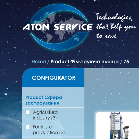
Technologies,
that help you
to save
Home
/
Product Фільтруюча площа
/
75
CONFIGURATOR
Product Сфера
застосування
Agricultural
industry
(3)
Furniture
production
(3)