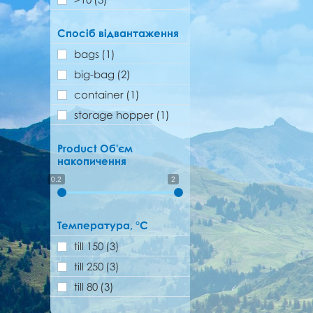
Спосіб відвантаження
bags
(1)
big-bag
(2)
container
(1)
storage hopper
(1)
Product Об'єм
накопичення
0.2
2
Температура, °C
till 150
(3)
till 250
(3)
till 80
(3)