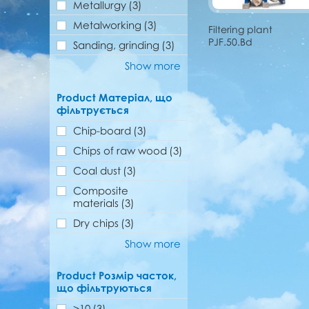
Metallurgy
(3)
Metalworking
(3)
Filtering plant
PJF.50.Bd
Sanding, grinding
(3)
Show more
Product Матеріал, що
фільтрується
Chip-board
(3)
Chips of raw wood
(3)
Coal dust
(3)
Composite
materials
(3)
Dry chips
(3)
Show more
Product Розмір часток,
що фільтруються
>10
(3)