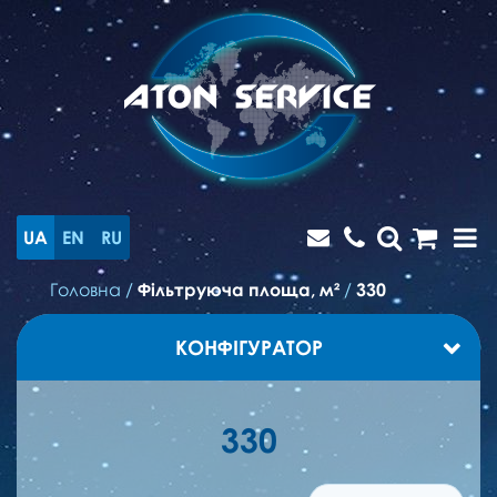
UA
EN
RU
Головна
/
Фільтруюча площа, м²
/
330
КОНФІГУРАТОР
330