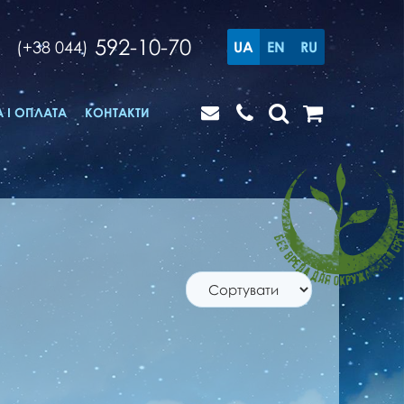
592-10-70
(+38 044)
UA
EN
RU
 І ОПЛАТА
КОНТАКТИ