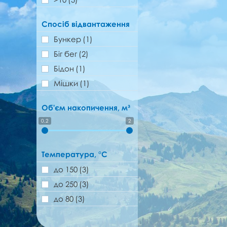
Спосіб відвантаження
Бункер
(1)
Біг бег
(2)
Бідон
(1)
Мішки
(1)
Об'єм накопичення, м³
0.2
2
Температура, °C
до 150
(3)
до 250
(3)
до 80
(3)