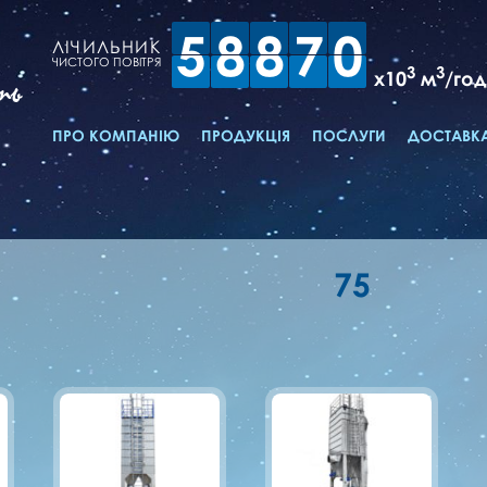
5
8
8
7
0
ЛІЧИЛЬНИК
ЧИСТОГО ПОВІТРЯ
3
3
x10
м
/год
ть
ПРО КОМПАНІЮ
ПРОДУКЦІЯ
ПОСЛУГИ
ДОСТАВКА
75