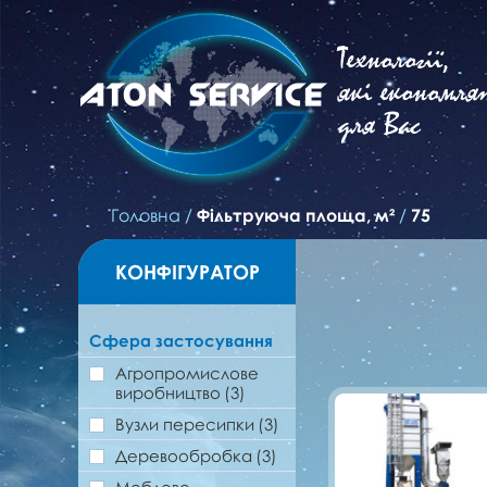
Технології,
які економля
для Вас
Головна
/
Фільтруюча площа, м²
/
75
КОНФІГУРАТОР
Сфера застосування
Агропромислове
виробництво
(3)
Вузли пересипки
(3)
Деревообробка
(3)