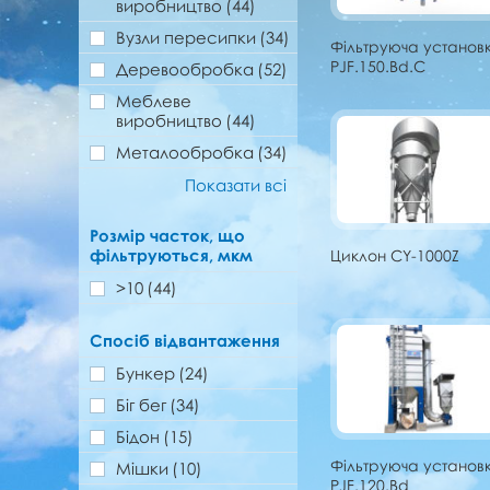
виробництво
(44)
Вузли пересипки
(34)
Фільтруюча установ
PJF.150.Bd.C
Деревообробка
(52)
Меблеве
виробництво
(44)
Металообробка
(34)
Показати всі
Розмір часток, що
фільтруються, мкм
Циклон CY-1000Z
>10
(44)
Спосіб відвантаження
Бункер
(24)
Біг бег
(34)
Бідон
(15)
Фільтруюча установ
Мішки
(10)
PJF.120.Bd