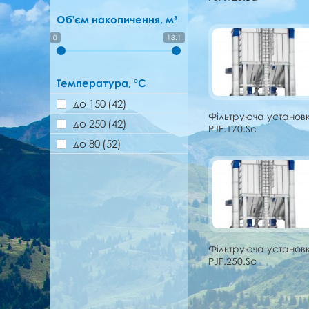
Об'єм накопичення, м³
0
18.1
Температура, °C
до 150
(42)
Фільтруюча установ
до 250
(42)
PJF.170.Sc
до 80
(52)
Фільтруюча установ
PJF.250.Sc