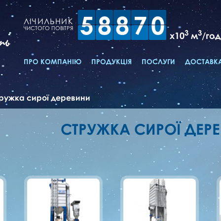
5
8
8
7
0
ЛІЧИЛЬНИК
ЧИСТОГО ПОВІТРЯ
3
3
x10
м
/год
ть
ПРО КОМПАНІЮ
ПРОДУКЦІЯ
ПОСЛУГИ
ДОСТАВКА
ружка сирої деревини
СТРУЖКА СИРОЇ ДЕР