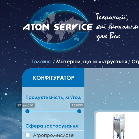
Технології,
які економля
для Вас
Головна
/
Матеріал, що фільтрується
/
Ст
КОНФІГУРАТОР
Продуктивність, м³/год
2916-4050
162000
Сфера застосування
Агропромислове