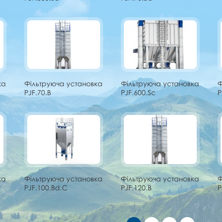
ка
Фільтруюча установка
Фільтруюча установка
Ф
PJF.70.B
PJF.600.Sc
P
ка
Фільтруюча установка
Фільтруюча установка
Ф
PJF.100.Bd.C
PJF.120.B
P