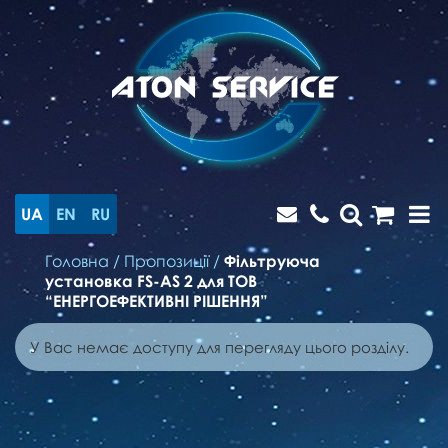
UA
EN
RU
Головна
/
Пропозиції
/
Фільтруюча
установка FS-AS 2 для ТОВ
“ЕНЕРГОЕФЕКТИВНІ РІШЕННЯ”
У Вас немає доступу для перегляду цього розділу.