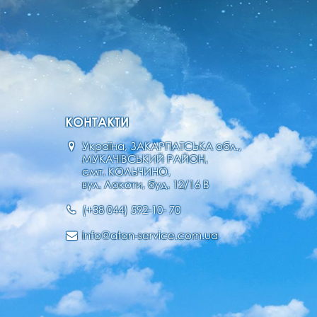
КОНТАКТИ
Україна, ЗАКАРПАТСЬКА обл.,
МУКАЧІВСЬКИЙ РАЙОН,
смт. КОЛЬЧИНО,
вул. Локоти, буд. 12/16 В
(+38 044) 592-10- 70
info@aton-service.com.ua