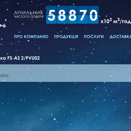
5
8
8
7
0
ЛІЧИЛЬНИК
ЧИСТОГО ПОВІТРЯ
3
3
x10
м
/год
ть
ПРО КОМПАНІЮ
ПРОДУКЦІЯ
ПОСЛУГИ
ДОСТАВКА
ка FS-AS 2/PVU02
ділу.