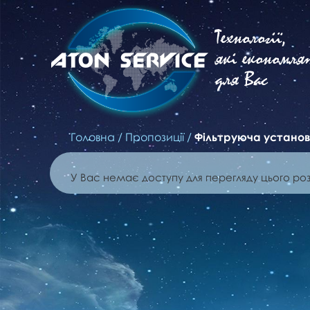
Технології,
які економля
для Вас
Головна
/
Пропозиції
/
Фільтруюча установ
У Вас немає доступу для перегляду цього роз