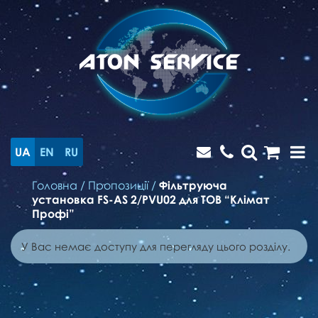
UA
EN
RU
Головна
/
Пропозиції
/
Фільтруюча
установка FS-AS 2/PVU02 для ТОВ “Клімат
Профі”
У Вас немає доступу для перегляду цього розділу.