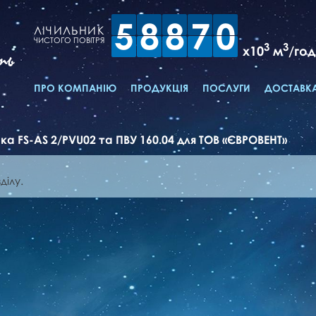
5
8
8
7
0
ЛІЧИЛЬНИК
ЧИСТОГО ПОВІТРЯ
3
3
x10
м
/год
ть
ПРО КОМПАНІЮ
ПРОДУКЦІЯ
ПОСЛУГИ
ДОСТАВКА
а FS-AS 2/PVU02 та ПВУ 160.04 для ТОВ «ЄВРОВЕНТ»
ділу.