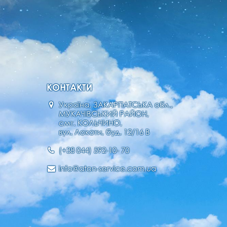
КОНТАКТИ
Україна, ЗАКАРПАТСЬКА обл.,
МУКАЧІВСЬКИЙ РАЙОН,
смт. КОЛЬЧИНО,
вул. Локоти, буд. 12/16 В
(+38 044) 592-10- 70
info@aton-service.com.ua