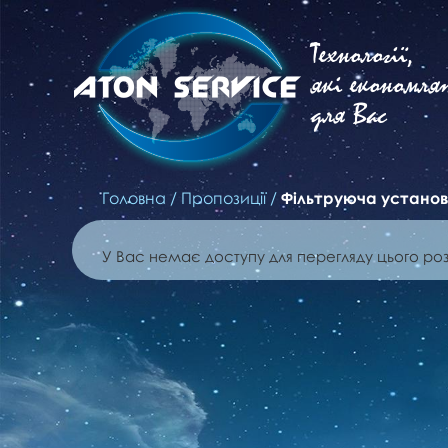
Технології,
які економля
для Вас
Головна
/
Пропозиції
/
Фільтруюча установк
У Вас немає доступу для перегляду цього роз