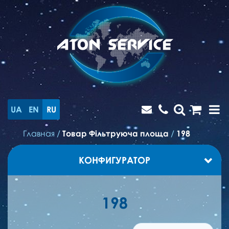
UA
EN
RU
Главная
/
Товар Фільтруюча площа
/
198
КОНФИГУРАТОР
198