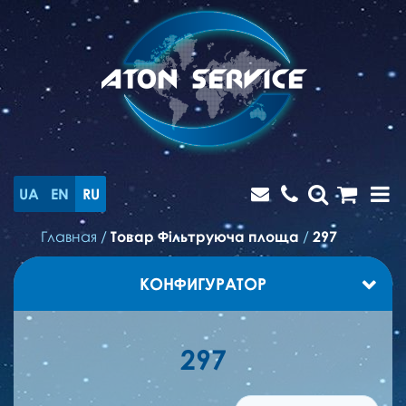
UA
EN
RU
Главная
/
Товар Фільтруюча площа
/
297
КОНФИГУРАТОР
297