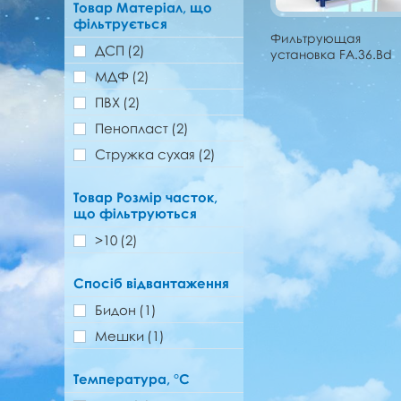
Товар Матеріал, що
фільтрується
Фильтрующая
ДСП
(2)
установка FA.36.Bd
МДФ
(2)
ПВХ
(2)
Пенопласт
(2)
Стружка сухая
(2)
Товар Розмір часток,
що фільтруються
>10
(2)
Спосіб відвантаження
Бидон
(1)
Мешки
(1)
Температура, °C