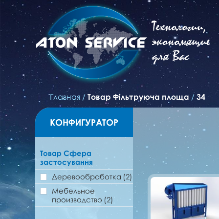
Технологии,
экономящие
для Вас
Главная
/
Товар Фільтруюча площа
/
34
КОНФИГУРАТОР
Товар Сфера
застосування
Деревообработка
(2)
Мебельное
производство
(2)