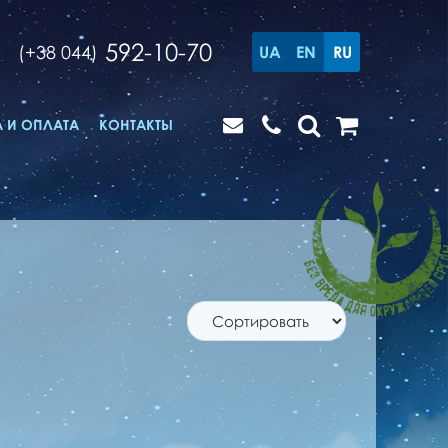
592-10-70
(+38 044)
UA
EN
RU
 И ОПЛАТА
КОНТАКТЫ