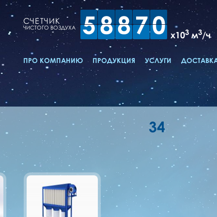
5
8
8
7
0
СЧЕТЧИК
ЧИСТОГО ВОЗДУХА
3
3
x10
м
/ч
ПРО КОМПАНИЮ
ПРОДУКЦИЯ
УСЛУГИ
ДОСТАВКА
34