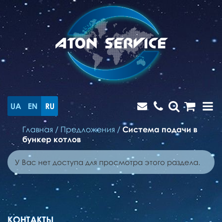
UA
EN
RU
Главная
/
Предложения
/
Система подачи в
бункер котлов
У Вас нет доступа для просмотра этого раздела.
КОНТАКТЫ