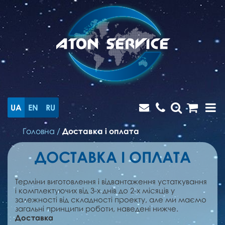
UA
EN
RU
Головна
/
Доставка і оплата
ДОСТАВКА І ОПЛАТА
Терміни виготовлення і відвантаження устаткування
і комплектуючих від 3-х днів до 2-х місяців у
залежності від складності проекту, але ми маємо
загальні принципи роботи, наведені нижче.
Доставка