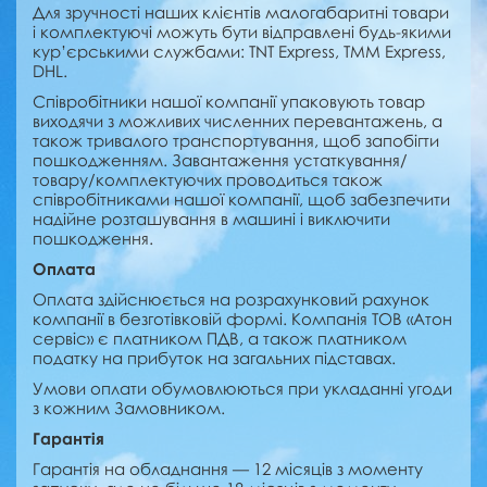
Для зручності наших клієнтів малогабаритні товари
і комплектуючі можуть бути відправлені будь-якими
кур’єрськими службами: TNT Express, TMM Express,
DHL.
Співробітники нашої компанії упаковують товар
виходячи з можливих численних перевантажень, а
також ​​тривалого транспортування, щоб запобігти
пошкодженням. Завантаження устаткування/
товару/комплектуючих проводиться також
співробітниками нашої компанії, щоб забезпечити
надійне розташування в машині і виключити
пошкодження.
Оплата
Оплата здійснюється на розрахунковий рахунок
компанії в безготівковій формі. Компанія ТОВ «Атон
сервіс» є платником ПДВ, а також платником
податку на прибуток на загальних підставах.
Умови оплати обумовлюються при укладанні угоди
з кожним Замовником.
Гарантія
Гарантія на обладнання — 12 місяців з моменту