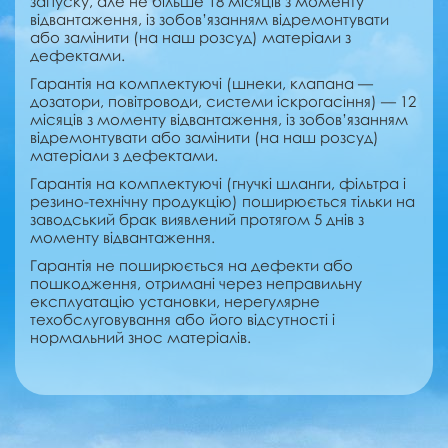
запуску, але не більше 18 місяців з моменту
відвантаження, із зобов’язанням відремонтувати
або замінити (на наш розсуд) матеріали з
дефектами.
Гарантія на комплектуючі (шнеки, клапана —
дозатори, повітроводи, системи іскрогасіння) — 12
місяців з моменту відвантаження, із зобов’язанням
відремонтувати або замінити (на наш розсуд)
матеріали з дефектами.
Гарантія на комплектуючі (гнучкі шланги, фільтра і
резино-технічну продукцію) поширюється тільки на
заводський брак виявлений протягом 5 днів з
моменту відвантаження.
Гарантія не поширюється на дефекти або
пошкодження, отримані через неправильну
експлуатацію установки, нерегулярне
техобслуговування або його відсутності і
нормальний знос матеріалів.