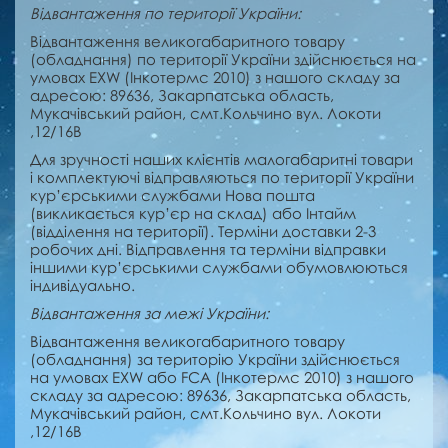
Відвантаження по території України:
Відвантаження великогабаритного товару
(обладнання) по території України здійснюється на
умовах EXW (Інкотермс 2010) з нашого складу за
адресою: 89636, Закарпатська область,
Мукачівський район, смт.Кольчино вул. Локоти
,12/16В
Для зручності наших клієнтів малогабаритні товари
і комплектуючі відправляються по території України
кур’єрськими службами Нова пошта
(викликається кур’єр на склад) або Інтайм
(відділення на території). Терміни доставки 2-3
робочих дні. Відправлення та терміни відправки
іншими кур’єрськими службами обумовлюються
індивідуально.
Відвантаження за межі України:
Відвантаження великогабаритного товару
(обладнання) за територію України здійснюється
на умовах EXW або FCA (Інкотермс 2010) з нашого
складу за адресою: 89636, Закарпатська область,
Мукачівський район, смт.Кольчино вул. Локоти
,12/16В