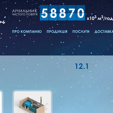
5
8
8
7
0
ЛІЧИЛЬНИК
ЧИСТОГО ПОВІТРЯ
3
3
x10
м
/год
ть
ПРО КОМПАНІЮ
ПРОДУКЦІЯ
ПОСЛУГИ
ДОСТАВКА
12.1