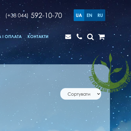
592-10-70
(+38 044)
UA
EN
RU
 І ОПЛАТА
КОНТАКТИ