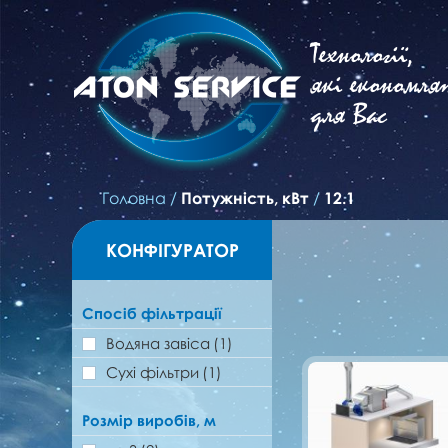
Технології,
які економля
для Вас
Головна
/
Потужність, кВт
/
12.1
КОНФІГУРАТОР
Спосіб фільтрації
Водяна завіса
(1)
Сухі фільтри
(1)
Розмір виробів, м