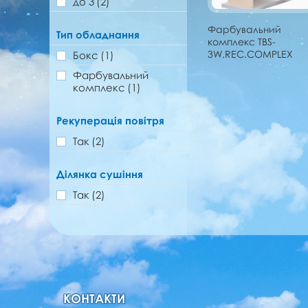
до 3
(2)
Фарбувальний
Тип обладнання
комплекс TBS-
3W.REC.COMPLEX
Бокс
(1)
Фарбувальний
комплекс
(1)
Рекуперація повітря
Так
(2)
Ділянка сушіння
Так
(2)
КОНТАКТИ