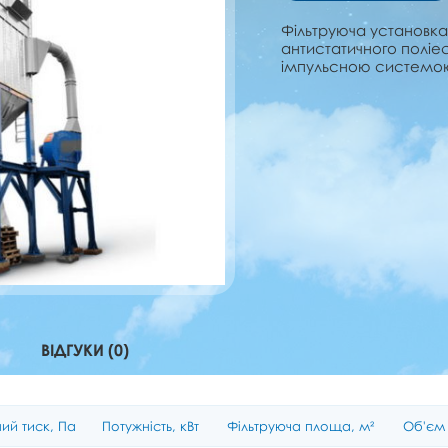
Фільтруюча установка 
антистатичного поліес
імпульсною системою 
ВІДГУКИ (0)
ий тиск, Па
Потужність, кВт
Фільтруюча площа, м²
Об'єм 