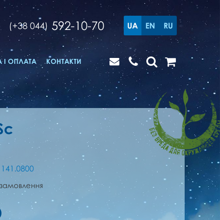
592-10-70
(+38 044)
UA
EN
RU
 І ОПЛАТА
КОНТАКТИ
Sc
1141.0800
 замовлення