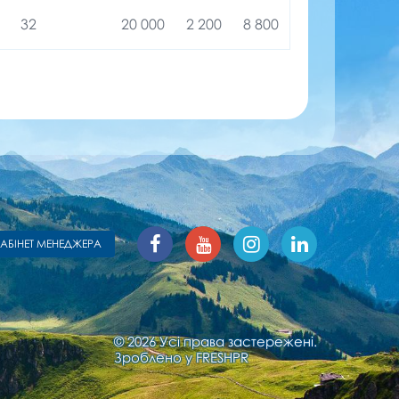
32
20 000
2 200
8 800
КАБІНЕТ МЕНЕДЖЕРА
© 2026 Усі права застережені.
Зроблено у
FRESHPR