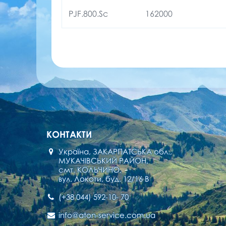
PJF.800.Sc
162000
КОНТАКТИ
Україна, ЗАКАРПАТСЬКА обл.,
МУКАЧІВСЬКИЙ РАЙОН,
смт. КОЛЬЧИНО,
вул. Локоти, буд. 12/16 В
(+38 044) 592-10- 70
info@aton-service.com.ua