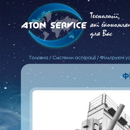
Технології,
які економля
для Вас
Головна
/
Системи аспірації
/
Фільтруючі у
Ф