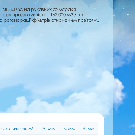
PJF.800.Sc на рукавних фільтрах з
теру продуктивністю 162 000 м3 / ч з
регенерації фільтрів стисненим повітрям.
накопичення, м³
A, мм
B, мм
H, мм