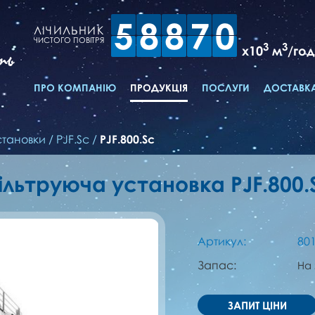
5
8
8
7
0
ЛІЧИЛЬНИК
ЧИСТОГО ПОВІТРЯ
3
3
x10
м
/год
ть
ПРО КОМПАНІЮ
ПРОДУКЦІЯ
ПОСЛУГИ
ДОСТАВКА
становки
/
PJF.Sc
/
PJF.800.Sc
ільтруюча установка PJF.800.
Артикул:
80
Запас:
На
ЗАПИТ ЦІНИ