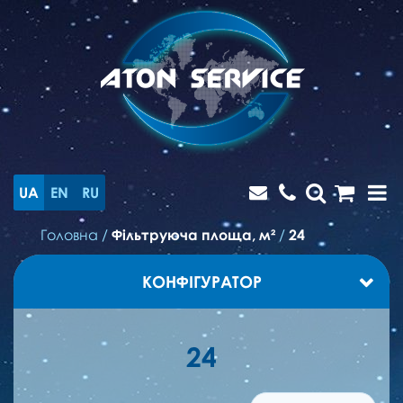
UA
EN
RU
Головна
/
Фільтруюча площа, м²
/
24
КОНФІГУРАТОР
24