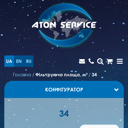
UA
EN
RU
Головна
/
Фільтруюча площа, м²
/
34
КОНФІГУРАТОР
34