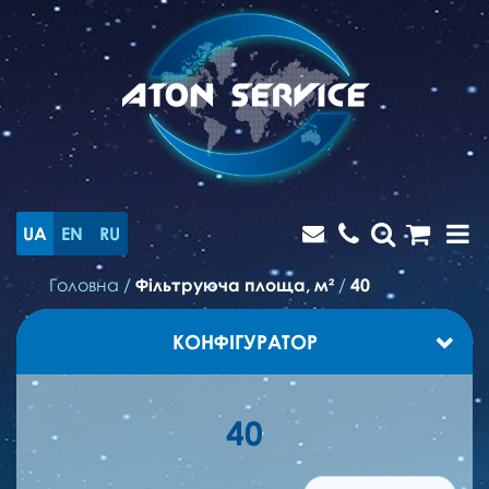
UA
EN
RU
Головна
/
Фільтруюча площа, м²
/
40
КОНФІГУРАТОР
40