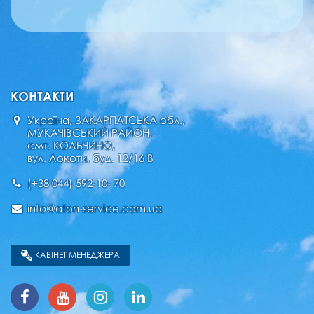
КОНТАКТИ
Україна, ЗАКАРПАТСЬКА обл.,
МУКАЧІВСЬКИЙ РАЙОН,
смт. КОЛЬЧИНО,
вул. Локоти, буд. 12/16 В
(+38 044) 592-10- 70
info@aton-service.com.ua
КАБІНЕТ МЕНЕДЖЕРА