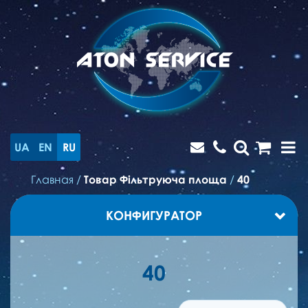
UA
EN
RU
Главная
/
Товар Фільтруюча площа
/
40
КОНФИГУРАТОР
40