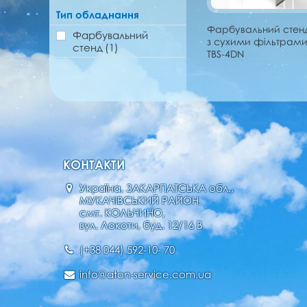
Тип обладнання
Фарбувальний стен
Фарбувальний
з сухими фільтрам
стенд
(1)
TBS-4DN
КОНТАКТИ
Україна, ЗАКАРПАТСЬКА обл.,
МУКАЧІВСЬКИЙ РАЙОН,
смт. КОЛЬЧИНО,
вул. Локоти, буд. 12/16 В
(+38 044) 592-10- 70
info@aton-service.com.ua