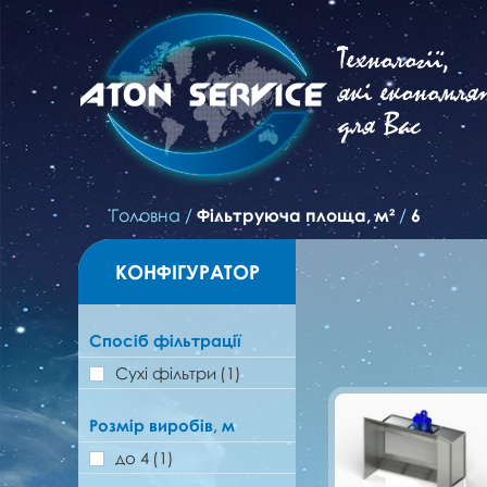
Технології,
які економля
для Вас
Головна
/
Фільтруюча площа, м²
/
6
КОНФІГУРАТОР
Спосіб фільтрації
Сухі фільтри
(1)
Розмір виробів, м
до 4
(1)