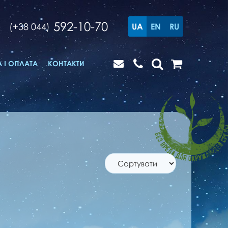
592-10-70
(+38 044)
UA
EN
RU
 І ОПЛАТА
КОНТАКТИ