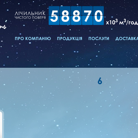
5
8
8
7
0
ЛІЧИЛЬНИК
ЧИСТОГО ПОВІТРЯ
3
3
x10
м
/год
ть
ПРО КОМПАНІЮ
ПРОДУКЦІЯ
ПОСЛУГИ
ДОСТАВКА
6