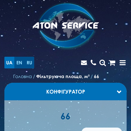
UA
EN
RU
Головна
/
Фільтруюча площа, м²
/
66
КОНФІГУРАТОР
66