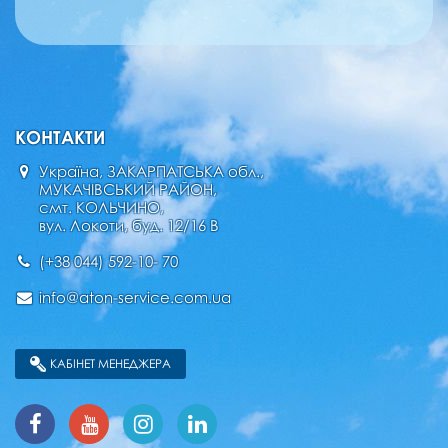
КОНТАКТИ
Україна, ЗАКАРПАТСЬКА обл.,
МУКАЧІВСЬКИЙ РАЙОН,
смт. КОЛЬЧИНО,
вул. Локоти, буд. 12/16 В
(+38 044) 592-10- 70
info@aton-service.com.ua
КАБІНЕТ МЕНЕДЖЕРА