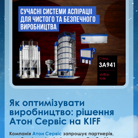
Як оптимізувати
виробництво: рішення
Атон Сервіс на KIFF
Компанія
Атон Сервіс
запрошує партнерів,