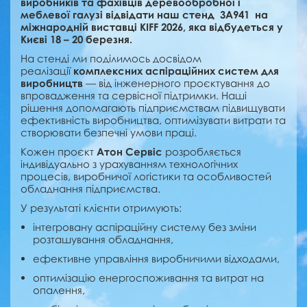
виробників та фахівців деревообробної і
меблевої галузі відвідати наш стенд 3А941 на
міжнародній виставці KIFF 2026, яка відбудеться у
Києві 18 – 20 березня.
На стенді ми поділимось досвідом
реалізації
комплексних аспіраційних систем для
виробництв
— від інженерного проєктування до
впровадження та сервісної підтримки. Наші
рішення допомагають підприємствам підвищувати
ефективність виробництва, оптимізувати витрати та
створювати безпечні умови праці.
Кожен проєкт
Атон Сервіс
розробляється
індивідуально з урахуванням технологічних
процесів, виробничої логістики та особливостей
обладнання підприємства.
У результаті клієнти отримують:
інтегровану аспіраційну систему без зміни
розташування обладнання,
ефективне управління виробничими відходами,
оптимізацію енергоспоживання та витрат на
опалення,