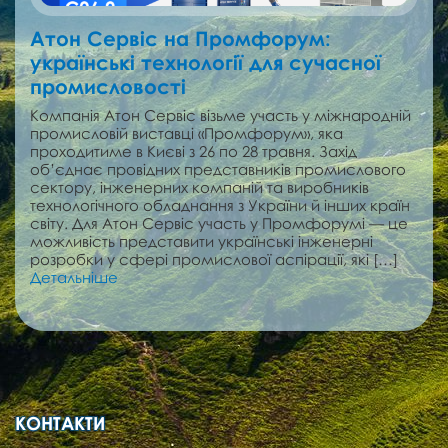
Атон Сервіс на Промфорум:
українські технології для сучасної
промисловості
Компанія Атон Сервіс візьме участь у міжнародній
промисловій виставці «Промфорум», яка
проходитиме в Києві з 26 по 28 травня. Захід
об’єднає провідних представників промислового
сектору, інженерних компаній та виробників
технологічного обладнання з України й інших країн
світу. Для Атон Сервіс участь у Промфорумі — це
можливість представити українські інженерні
розробки у сфері промислової аспірації, які […]
Детальніше
КОНТАКТИ