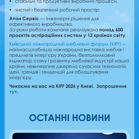
стабільні та продуктивні виробничі процеси,
чистий і безпечний робочий простір.
Атон Сервіс
— інженерні рішення для
ефективного виробництва.
За роки роботи компанія реалізувала
понад 600
проєктів аспіраційних систем у 12 країнах світу
.
Київський міжнародний меблевий форум (KIFF)
–
наймасштабніша міжнародна виставка меблів і
предметів інтер’єру України, безпомилковий
індикатор стану і розвитку меблевої індустрії нашої
країни, невичерпне джерело сучасних технологій,
ідей, трендів і тенденцій для облаштування
інтер’єру.
Чекаємо на вас на KIFF 2026 у Києві. Запрошення
тут
.
ОСТАННІ НОВИНИ