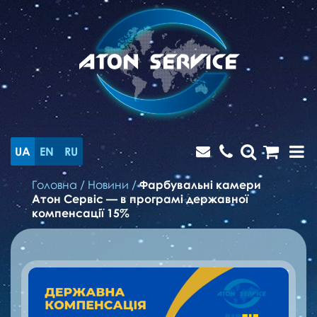
UA
EN
RU
Головна
/
Новини
/
Фарбувальні камери
Атон Сервіс — в програмі державної
компенсації 15%