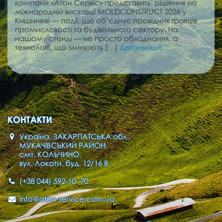
компанія «Атон Сервіс» представить рішення на
міжнародній виставці MOLDCONSTRUCT 2026 у
Кишиневі — події, що об’єднує провідних гравців
промисловості та будівельного сектору. На
нашому стенді — не просто обладнання, а
технології, що змінюють […]
Детальніше
КОНТАКТИ
Україна, ЗАКАРПАТСЬКА обл.,
МУКАЧІВСЬКИЙ РАЙОН,
смт. КОЛЬЧИНО,
вул. Локоти, буд. 12/16 В
(+38 044) 592-10- 70
info@aton-service.com.ua