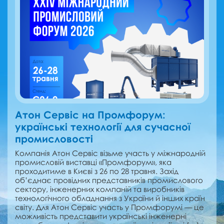
Атон Сервіс на Промфорум:
українські технології для сучасної
промисловості
Компанія Атон Сервіс візьме участь у міжнародній
промисловій виставці «Промфорум», яка
проходитиме в Києві з 26 по 28 травня. Захід
об’єднає провідних представників промислового
сектору, інженерних компаній та виробників
технологічного обладнання з України й інших країн
світу. Для Атон Сервіс участь у Промфорумі — це
можливість представити українські інженерні