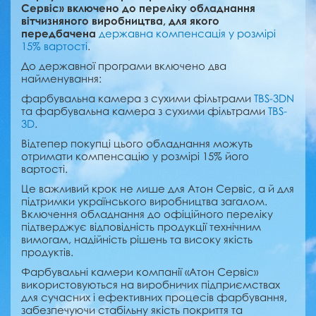
Сервіс» включено до переліку обладнання
вітчизняного виробництва, для якого
передбачена
державна компенсація у розмірі
15% вартості
.
До державної програми включено два
найменування:
фарбувальна камера з сухими фільтрами
TBS-3DN
та фарбувальна камера з сухими фільтрами
TBS-
3D
.
Відтепер покупці цього обладнання можуть
отримати компенсацію у розмірі 15% його
вартості.
Це важливий крок не лише для Атон Сервіс, а й для
підтримки українського виробництва загалом.
Включення обладнання до офіційного переліку
підтверджує відповідність продукції технічним
вимогам, надійність рішень та високу якість
продуктів.
Фарбувальні камери компанії «Атон Сервіс»
використовуються на виробничих підприємствах
для сучасних і ефективних процесів фарбування,
забезпечуючи стабільну якість покриття та