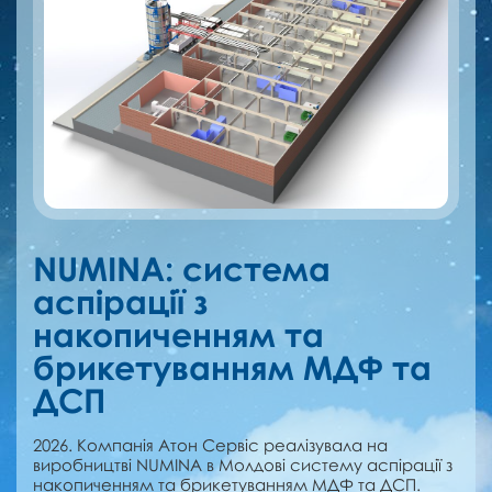
NUMINA: cистема
аспірації з
накопиченням та
брикетуванням МДФ та
ДСП
2026. Компанія Атон Сервіс реалізувала на
виробництві NUMINA в Молдові cистему аспірації з
накопиченням та брикетуванням МДФ та ДСП.