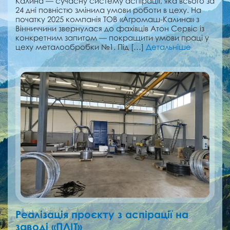
Калина — сучасну систему аспірації, яка всього за
24 дні повністю змінила умови роботи в цеху. На
початку 2025 компанія ТОВ «Агромаш-Калина» з
Вінниччини звернулася до фахівців Атон Сервіс із
конкретним запитом — покращити умови праці у
цеху металообробки №1. Під […]
Детальніше
Реалізація проєкту з аспірації на
заводі «ПЛІТ»