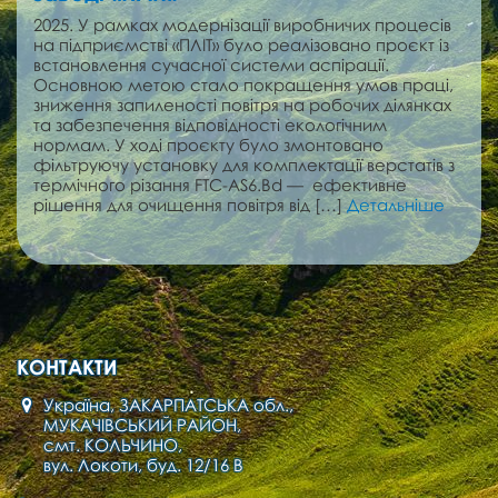
2025. У рамках модернізації виробничих процесів
на підприємстві «ПЛІТ» було реалізовано проєкт із
встановлення сучасної системи аспірації.
Основною метою стало покращення умов праці,
зниження запиленості повітря на робочих ділянках
та забезпечення відповідності екологічним
нормам. У ході проєкту було змонтовано
фільтруючу установку для комплектації верстатів з
термічного різання FTC-AS6.Bd — ефективне
рішення для очищення повітря від […]
Детальніше
КОНТАКТИ
Україна, ЗАКАРПАТСЬКА обл.,
МУКАЧІВСЬКИЙ РАЙОН,
смт. КОЛЬЧИНО,
вул. Локоти, буд. 12/16 В