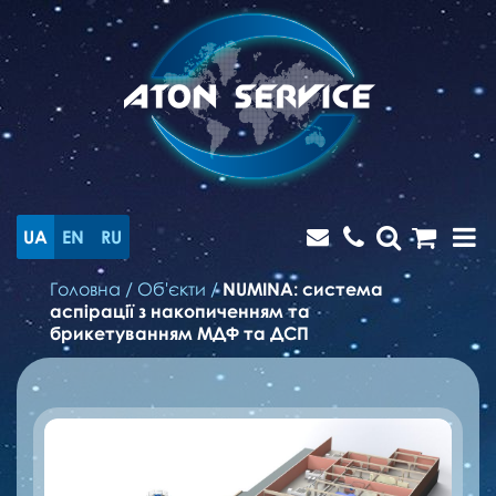
UA
EN
RU
Головна
/
Об'єкти
/
NUMINA: cистема
аспірації з накопиченням та
брикетуванням МДФ та ДСП