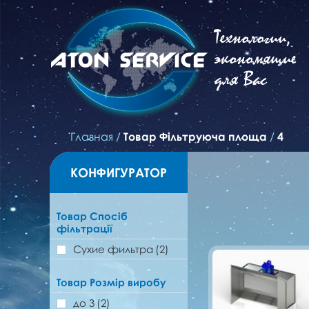
Технологии,
экономящие
для Вас
Главная
/
Товар Фільтруюча площа
/
4
КОНФИГУРАТОР
Товар Спосіб
фільтрації
Сухие фильтра
(2)
Товар Розмір виробу
до 3
(2)