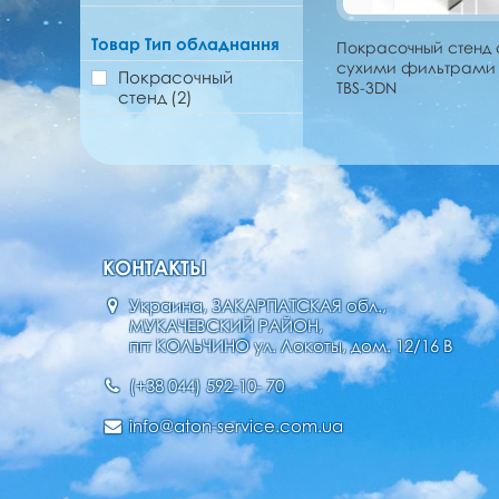
Товар Тип обладнання
Покрасочный стенд 
сухими фильтрами
Покрасочный
TBS-3DN
стенд
(2)
КОНТАКТЫ
Украина, ЗАКАРПАТСКАЯ обл.,
МУКАЧЕВСКИЙ РАЙОН,
пгт КОЛЬЧИНО ул. Локоты, дом. 12/16 В
(+38 044) 592-10- 70
info@aton-service.com.ua