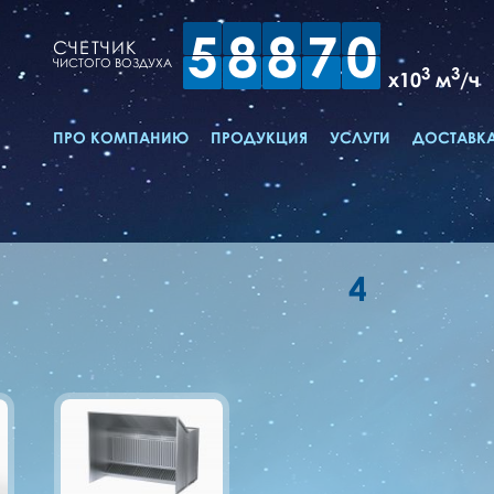
5
8
8
7
0
СЧЕТЧИК
ЧИСТОГО ВОЗДУХА
3
3
x10
м
/ч
ПРО КОМПАНИЮ
ПРОДУКЦИЯ
УСЛУГИ
ДОСТАВКА
4