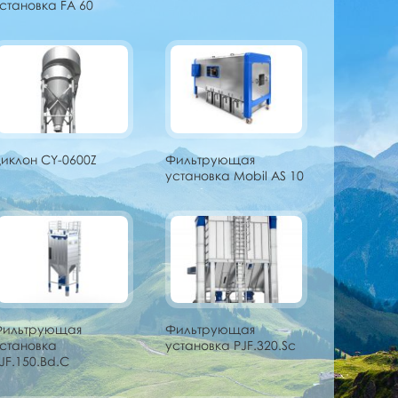
становка FA 60
иклон CY-0600Z
Фильтрующая
установка Mobil AS 10
Фильтрующая
Фильтрующая
становка
установка PJF.320.Sc
JF.150.Bd.C