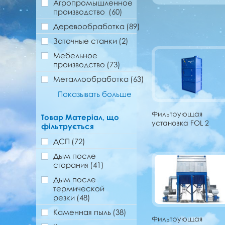
Агропромышленное
производство
(60)
Деревообработка
(89)
Заточные станки
(2)
Мебельное
производство
(73)
Металлообработка
(63)
Показывать больше
Фильтрующая
Товар Матеріал, що
установка FOL 2
фільтрується
ДСП
(72)
Дым после
сгорания
(41)
Дым после
термической
резки
(48)
Каменная пыль
(38)
Фильтрующая