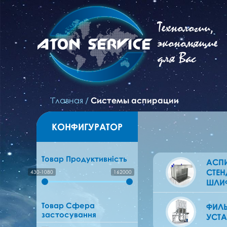
Технологии,
экономящие
для Вас
Главная
/
Системы аспирации
КОНФИГУРАТОР
Товар Продуктивність
АСП
СТЕН
430-1080
162000
ШЛИ
Товар Сфера
ФИЛ
застосування
УСТ