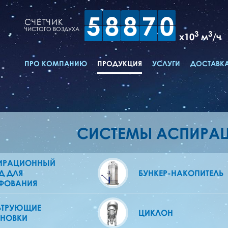
5
8
8
7
0
СЧЕТЧИК
ЧИСТОГО ВОЗДУХА
3
3
x10
м
/ч
ПРО КОМПАНИЮ
ПРОДУКЦИЯ
УСЛУГИ
ДОСТАВКА
СИСТЕМЫ АСПИРА
ИРАЦИОННЫЙ
Д ДЛЯ
БУНКЕР-НАКОПИТЕЛЬ
ФОВАНИЯ
ЬТРУЮЩИЕ
ЦИКЛОН
АНОВКИ