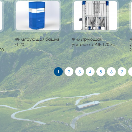
Фильтрующая башня
Фильтрующая
FT 20
установка PJF.170.Sc
у
00
2
1
2
3
4
5
6
7