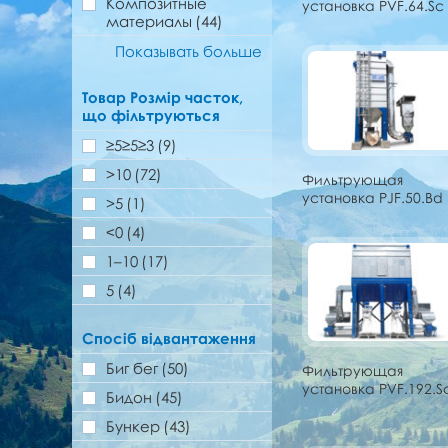
Композитные
установка PVF.64.Sc
материалы
(44)
Показывать больше
Товар Розмір часток,
що фільтруються
≥5≥5≥3
(9)
>10
(72)
Фильтрующая
установка PJF.50.Bd
>5
(1)
˂0
(4)
1–10
(17)
5
(4)
Спосіб відвантаження
Биг бег
(50)
Фильтрующая
установка PVF.192.S
Бидон
(45)
Бункер
(43)