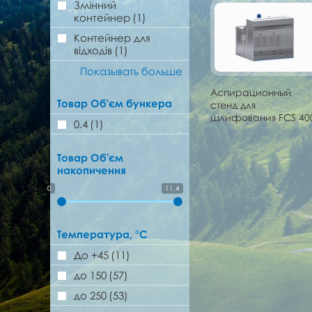
Змінний
контейнер
(1)
Контейнер для
відходів
(1)
Показывать больше
Аспирационный
Товар Об'єм бункера
стенд для
шлифования FCS 40
0.4
(1)
Товар Об'єм
накопичення
0
11.4
Температура, °C
До +45
(11)
до 150
(57)
до 250
(53)