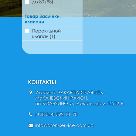
до 80
(98)
Товар Заслінки,
клапани
Перекидной
клапан
(1)
КОНТАКТЫ
Украина, ЗАКАРПАТСКАЯ обл.,
МУКАЧЕВСКИЙ РАЙОН,
пгт КОЛЬЧИНО ул. Локоты, дом. 12/16 В
(+38 044) 592-10- 70
info@aton-service.com.ua