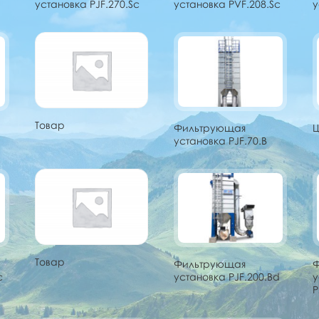
установка PJF.270.Sc
установка PVF.208.Sc
у
Товар
Фильтрующая
Ц
установка PJF.70.B
Товар
Фильтрующая
c
установка PJF.200.Bd
у
P