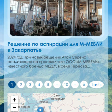
Решение по аспирации для М-МЕБЛИ
в Закарпатье
2024 год. Три новых решения Атон Сервис
реализовано на производстве ООО «М-МЕБЕЛЬ»,
известного бренда MEZEY, в селе Тересва...
»
1
2
3
4
5
...
10
...
Last »
+
−