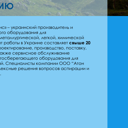
НИЮ
с» – украинский производитель и
го оборудования для
таллургической, легкой, химической
 работы в Украине составляет
свыше 20
роектирование, производство, поставку,
 также сервисное обслуживание
ргосберегающего оборудования для
й. Специалисты компании ООО “Атон
лексные решения вопросов аспирации и
.