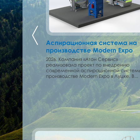
спирации с
Аспирационная система на
производстве Modern Expo
ДФ и ДСП
2026. Компания «Атон Сервис»
реализовала проект по внедрению
ис» внедрила на
современной аспирационной систем
лдове систему
производстве Modern Expo в Луцке. В...
 и