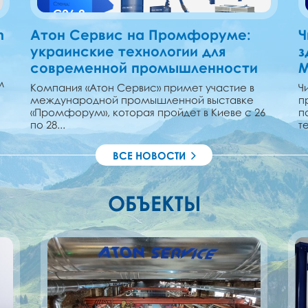
n
Атон Сервис на Промфоруме:
Ч
украинские технологии для
з
современной промышленности
M
м
Компания «Атон Сервис» примет участие в
Ч
международной промышленной выставке
п
«Промфорум», которая пройдет в Киеве с 26
п
по 28...
т
ВСЕ НОВОСТИ
ОБЪЕКТЫ