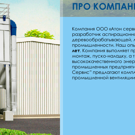
ПРО КОМПА
Компания ООО «Атон серви
разработчик аспирационно
деревообрабатывающей, ме
промышленности. Наш опыт
лет
. Компания выполняет п
монтаж, пуско-наладку, а
высококачественного эне
промышленных предприяти
Сервис” предлагают комп
промышленной вентиляции