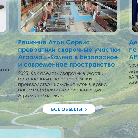
Решение Атон Сервис
Де
превратили сварочные участки
по
Агромаш-Калина в безопасное
АР
и современное пространство
202
ы на
эфф
2025. Как сделать сварочные участки
«АР
безопасными, не останавливая
меб
производство? Команда Атон Сервис
нашла эффективное решение для
Агромаш-Калина -...
ВСЕ ОБЪЕКТЫ