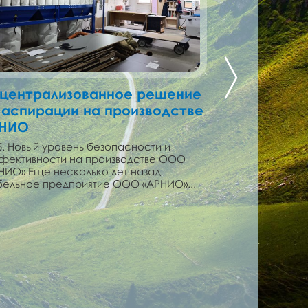
централизованное решение
Реализаци
 аспирации на производстве
на заводе 
НИО
2025 год. На п
завершили уст
5. Новый уровень безопасности и
системы аспир
ективности на производстве ООО
модернизации п
НИО» Еще несколько лет назад
ельное предприятие ООО «АРНИО»...