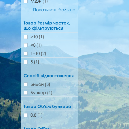
МДФ
(1)
Показывать больше
Товар Розмір часток,
що фільтруються
>10
(1)
˂0
(1)
1–10
(2)
5
(1)
Спосіб відвантаження
Бидон
(3)
Бункер
(1)
Товар Об'єм бункера
0,8
(1)
Товар Об'єм