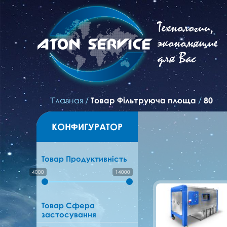
Технологии,
экономящие
для Вас
Главная
/
Товар Фільтруюча площа
/
80
КОНФИГУРАТОР
Товар Продуктивність
4000
14000
Товар Сфера
застосування