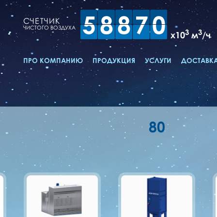
5
8
8
7
0
СЧЕТЧИК
ЧИСТОГО ВОЗДУХА
3
3
x10
м
/ч
ПРО КОМПАНИЮ
ПРОДУКЦИЯ
УСЛУГИ
ДОСТАВКА
80