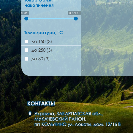
накопичення
0.06
0.8/1.0
Температура, °C
до 150
(3)
до 250
(3)
до 80
(3)
КОНТАКТЫ
Украина, ЗАКАРПАТСКАЯ обл.,
МУКАЧЕВСКИЙ РАЙОН,
пгт КОЛЬЧИНО ул. Локоты, дом. 12/16 В