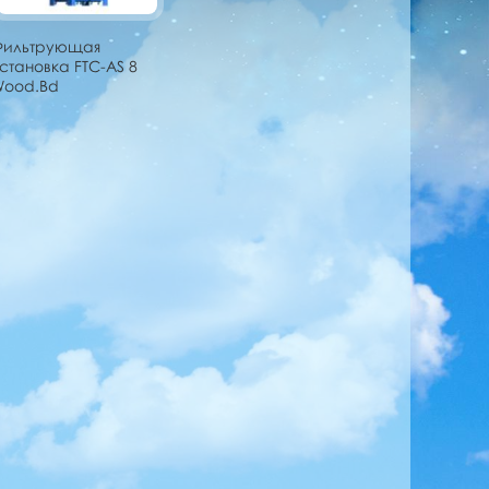
Фильтрующая
становка FTC-AS 8
Wood.Bd