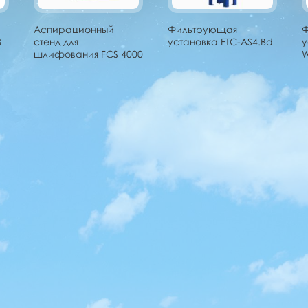
Аспирационный
Фильтрующая
8
стенд для
установка FTC-AS4.Bd
у
шлифования FCS 4000