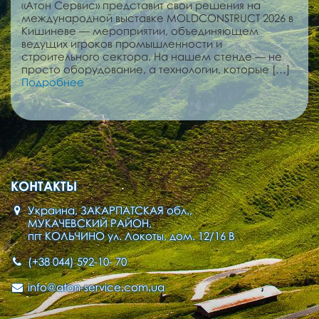
«Атон Сервис» представит свои решения на
международной выставке MOLDCONSTRUCT 2026 в
Кишиневе — мероприятии, объединяющем
ведущих игроков промышленности и
строительного сектора. На нашем стенде — не
просто оборудование, а технологии, которые […]
Подробнее
КОНТАКТЫ
Украина, ЗАКАРПАТСКАЯ обл.,
МУКАЧЕВСКИЙ РАЙОН,
пгт КОЛЬЧИНО ул. Локоты, дом. 12/16 В
(+38 044) 592-10- 70
info@aton-service.com.ua