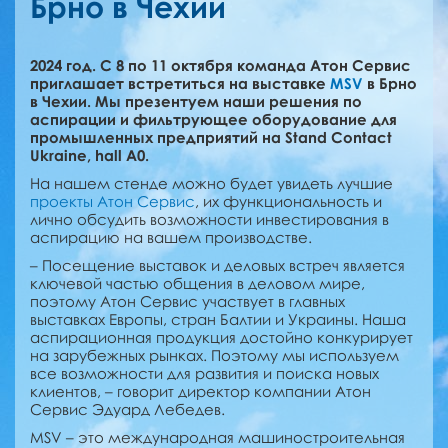
Брно в Чехии
2024 год. С 8 по 11 октября команда Атон Сервис
приглашает встретиться на выставке
MSV
в Брно
в Чехии. Мы презентуем наши решения по
аспирации и фильтрующее оборудование для
промышленных предприятий на Stand Contact
Ukraine, hall A0.
На нашем стенде можно будет увидеть лучшие
проекты Атон Сервис
, их функциональность и
лично обсудить возможности инвестирования в
аспирацию на вашем производстве.
– Посещение выставок и деловых встреч является
ключевой частью общения в деловом мире,
поэтому Атон Сервис участвует в главных
выставках Европы, стран Балтии и Украины. Наша
аспирационная продукция достойно конкурирует
на зарубежных рынках. Поэтому мы используем
все возможности для развития и поиска новых
клиентов, – говорит директор компании Атон
Сервис Эдуард Лебедев.
MSV – это международная машиностроительная