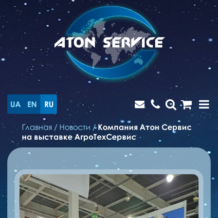
UA
EN
RU
Главная
/
Новости
/
Компания Атон Сервис
на выставке АгроТехСервис