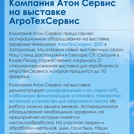
Компания Атон Сервис
на выставке
АгроТехСервис
Компания Атон Сервис представляет
аспирационное оборудование на выставке
аграрных технологий
АгроТехСервис 2022
в
Запорожье. Мы открыли новый выставочный сезон.
Наш стенд расположен в секторе С9. Сегодня в
Козак-Палац торжественно открылась 21
специализированная выставка для агробизнеса
«АгроТехСервис», которая продлится до 10
февраля.
Компания Атон Сервис на выставке
демонстрирует
шлифовальный стол серии MTS
,
мобильную фильтрующую установку
,
поворотно-
вытяжное устройство для сварочного поста
. Их
работу можно увидеть вживую. Аспирационное
оборудование необходимо аграриям, на
предприятиях которых имеется
металлообработка. На участках сварки и
обработки металлов дым, газ и пыль. Наши
аспирационные системы очищают воздух и