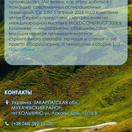
производства. Мы знаем, как этого добиться с
помощью современных аспирационных
технологий. Со 2 по 5 апреля 2026 года компания
«Атон Сервис» представит свои решения на
международной выставке MOLDCONSTRUCT 2026 в
Кишиневе — мероприятии, объединяющем
ведущих игроков промышленности и
строительного сектора. На нашем стенде — не
просто оборудование, а технологии, которые […]
Подробнее
КОНТАКТЫ
Украина, ЗАКАРПАТСКАЯ обл.,
МУКАЧЕВСКИЙ РАЙОН,
пгт КОЛЬЧИНО ул. Локоты, дом. 12/16 В
(+38 044) 592-10- 70