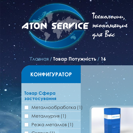
Технологии,
экономящие
для Вас
Главная
/
Товар Потужність
/
16
КОНФИГУРАТОР
Товар Сфера
застосування
Металлообработка
(1)
Металлургия
(1)
Резка металлов
(1)