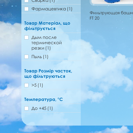
Сварка
(1)
Фармацевтика
(1)
Фильтрующая башн
FT 20
Товар Матеріал, що
фільтрується
Дым после
термической
резки
(1)
Пыль
(1)
Товар Розмір часток,
що фільтруються
>5
(1)
Температура, °C
До +45
(1)