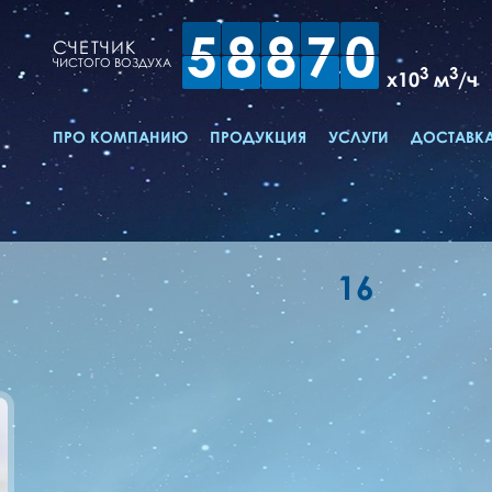
5
8
8
7
0
СЧЕТЧИК
ЧИСТОГО ВОЗДУХА
3
3
x10
м
/ч
ПРО КОМПАНИЮ
ПРОДУКЦИЯ
УСЛУГИ
ДОСТАВКА
16