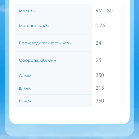
RV – 30
Модель
0.75
Мощность, кВт
24
Производительность, м³/ч
25
Обороты, об/мин
350
A, мм
215
B, мм
360
H, мм