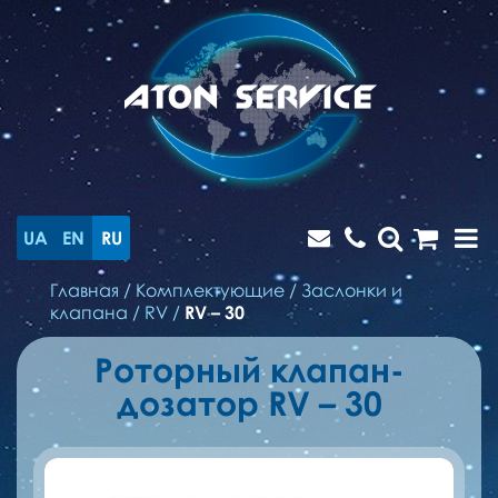
UA
EN
RU
Главная
/
Комплектующие
/
Заслонки и
клапана
/
RV
/
RV – 30
Роторный клапан-
дозатор RV – 30