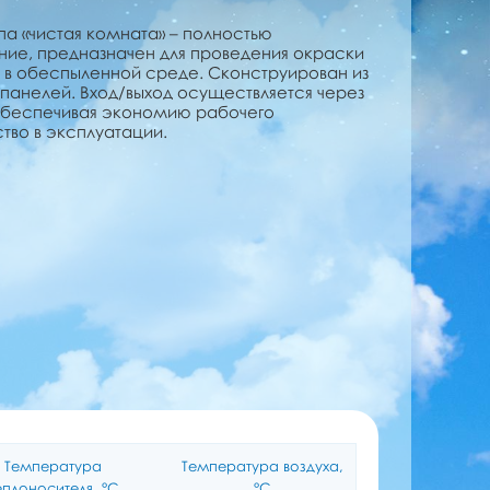
а «чистая комната» – полностью
е, предназначен для проведения окраски
в обеспыленной среде. Сконструирован из
панелей. Вход/выход осуществляется через
обеспечивая экономию рабочего
тво в эксплуатации.
Температура
Температура воздуха,
еплоносителя, °C
°C