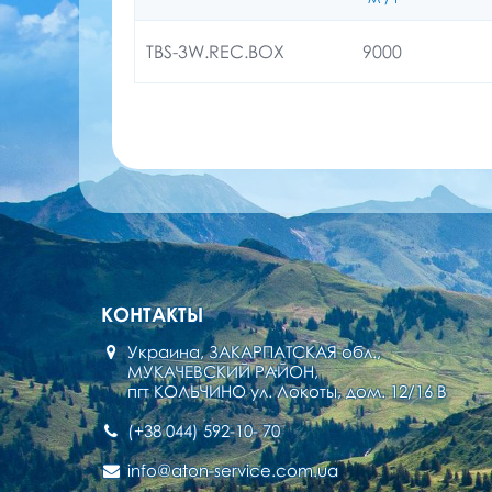
TBS-3W.REC.BOX
9000
КОНТАКТЫ
Украина, ЗАКАРПАТСКАЯ обл.,
МУКАЧЕВСКИЙ РАЙОН,
пгт КОЛЬЧИНО ул. Локоты, дом. 12/16 В
(+38 044) 592-10- 70
info@aton-service.com.ua