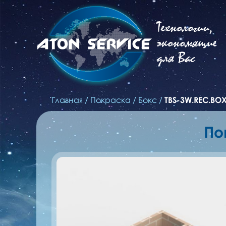
Технологии,
экономящие
для Вас
Главная
/
Покраска
/
Бокс
/
TBS-3W.REC.BO
По