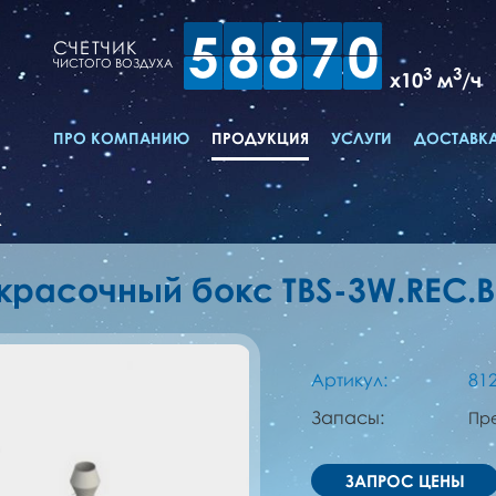
5
8
8
7
0
СЧЕТЧИК
ЧИСТОГО ВОЗДУХА
3
3
x10
м
/ч
ПРО КОМПАНИЮ
ПРОДУКЦИЯ
УСЛУГИ
ДОСТАВКА
X
красочный бокс TBS-3W.REC.
Артикул:
81
Запасы:
Пр
ЗАПРОС ЦЕНЫ