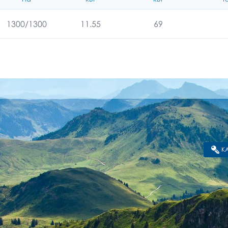
1300/1300
11.55
69
К