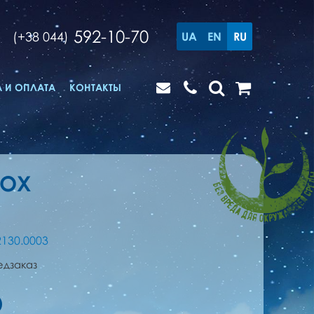
592-10-70
(+38 044)
UA
EN
RU
 И ОПЛАТА
КОНТАКТЫ
BOX
2130.0003
едзаказ