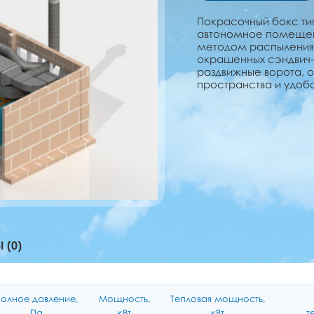
Покрасочный бокс тип
автономное помещени
методом распыления 
окрашенных сэндвич-
раздвижные ворота, 
пространства и удобс
 (0)
олное давление,
Мощность,
Тепловая мощность,
Па
кВт
кВт
т