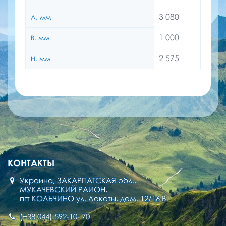
3 080
A, мм
1 000
B, мм
2 575
H, мм
КОНТАКТЫ
Украина, ЗАКАРПАТСКАЯ обл.,
МУКАЧЕВСКИЙ РАЙОН,
пгт КОЛЬЧИНО ул. Локоты, дом. 12/16 В
(+38 044) 592-10- 70