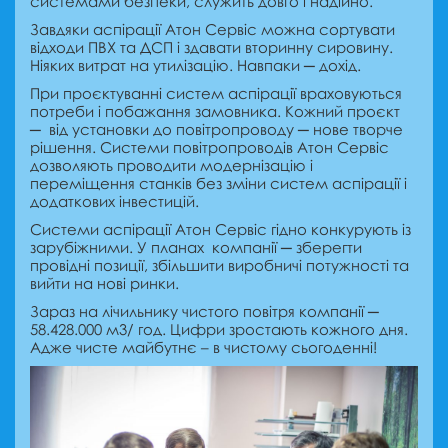
системами безпеки, служить довго і надійно.
Завдяки аспірації Атон Сервіс можна сортувати
відходи ПВХ та ДСП і здавати вторинну сировину.
Ніяких витрат на утилізацію. Навпаки ─ дохід.
При проєктуванні систем аспірації враховуються
потреби і побажання замовника. Кожний проєкт
─ від установки до повітропроводу ─ нове творче
рішення. Системи повітропроводів Атон Сервіс
дозволяють проводити модернізацію і
переміщення станків без зміни систем аспірації і
додаткових інвестицій.
Системи аспірації Атон Сервіс гідно конкурують із
зарубіжними. У планах компанії ─ зберегти
провідні позиції, збільшити виробничі потужності та
вийти на нові ринки.
Зараз на лічильнику чистого повітря компанії ─
58.428.000 м3/ год. Цифри зростають кожного дня.
Адже чисте майбутнє – в чистому сьогоденні!