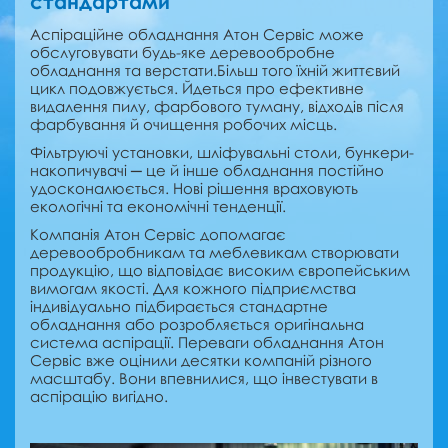
стандартами
Аспіраційне обладнання Атон Сервіс може
обслуговувати будь-яке деревообробне
обладнання та верстати.Більш того їхній життєвий
цикл подовжується. Йдеться про ефективне
видалення пилу, фарбового туману, відходів після
фарбування й очищення робочих місць.
Фільтруючі установки, шліфувальні столи, бункери-
накопичувачі ─ це й інше обладнання постійно
удосконалюється. Нові рішення враховують
екологічні та економічні тенденції.
Компанія Атон Сервіс допомагає
деревообробникам та меблевикам створювати
продукцію, що відповідає високим європейським
вимогам якості. Для кожного підприємства
індивідуально підбирається стандартне
обладнання або розробляється оригінальна
система аспірації. Переваги обладнання Атон
Сервіс вже оцінили десятки компаній різного
масштабу. Вони впевнилися, що інвестувати в
аспірацію вигідно.