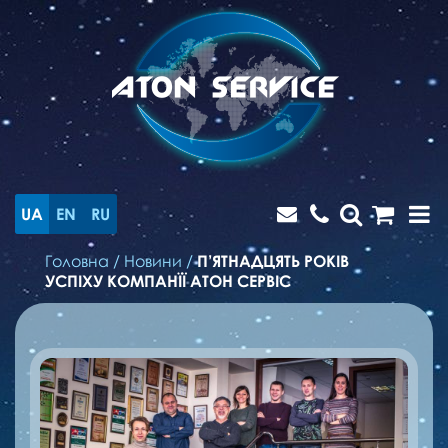
UA
EN
RU
Головна
/
Новини
/
П’ЯТНАДЦЯТЬ РОКІВ
УСПІХУ КОМПАНЇЇ АТОН СЕРВІС