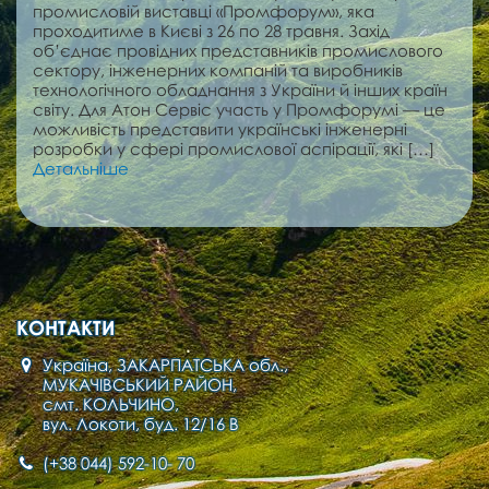
промисловій виставці «Промфорум», яка
проходитиме в Києві з 26 по 28 травня. Захід
об’єднає провідних представників промислового
сектору, інженерних компаній та виробників
технологічного обладнання з України й інших країн
світу. Для Атон Сервіс участь у Промфорумі — це
можливість представити українські інженерні
розробки у сфері промислової аспірації, які […]
Детальніше
КОНТАКТИ
Україна, ЗАКАРПАТСЬКА обл.,
МУКАЧІВСЬКИЙ РАЙОН,
смт. КОЛЬЧИНО,
вул. Локоти, буд. 12/16 В
(+38 044) 592-10- 70