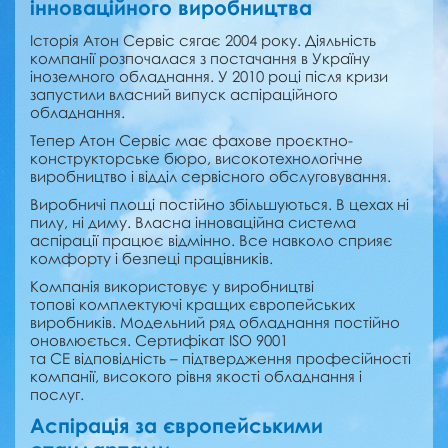
інноваційного виробництва
Історія Атон Сервіс сягає 2004 року. Діяльність
компанії розпочалася з постачання в Україну
іноземного обладнання. У 2010 році після кризи
запустили власний випуск аспіраційного
обладнання.
Тепер Атон Сервіс має фахове проєктно-
конструкторське бюро, високотехнологічне
виробництво і відділ сервісного обслуговування.
Виробничі площі постійно збільшуються. В цехах ні
пилу, ні диму. Власна інноваційна система
аспірації працює відмінно. Все навколо сприяє
комфорту і безпеці працівників.
Компанія використовує у виробництві
топові комплектуючі кращих європейських
виробників. Модельний ряд обладнання постійно
оновлюється. Сертифікат ISO 9001
та СЕ відповідність – підтвердження професійності
компанії, високого рівня якості обладнання і
послуг.
Аспірація за європейськими