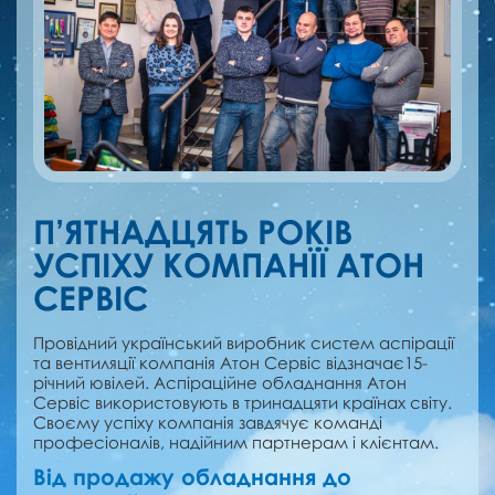
П’ЯТНАДЦЯТЬ РОКІВ
УСПІХУ КОМПАНЇЇ АТОН
СЕРВІС
Провідний український виробник систем аспірації
та вентиляції компанія Атон Сервіс відзначає15-
річний ювілей. Аспіраційне обладнання Атон
Сервіс використовують в тринадцяти країнах світу.
Своєму успіху компанія завдячує команді
професіоналів, надійним партнерам і клієнтам.
Від продажу обладнання до