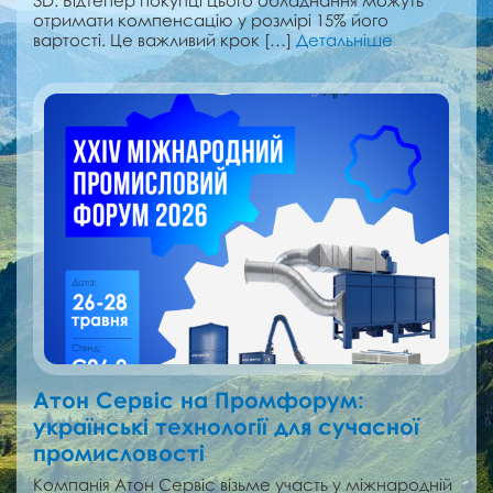
3D. Відтепер покупці цього обладнання можуть
отримати компенсацію у розмірі 15% його
вартості. Це важливий крок […]
Детальніше
Атон Сервіс на Промфорум:
українські технології для сучасної
промисловості
Компанія Атон Сервіс візьме участь у міжнародній