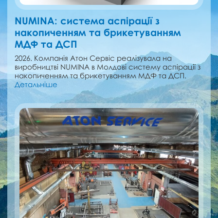
NUMINA: cистема аспірації з
накопиченням та брикетуванням
МДФ та ДСП
2026. Компанія Атон Сервіс реалізувала на
виробництві NUMINA в Молдові cистему аспірації з
накопиченням та брикетуванням МДФ та ДСП.
Детальніше