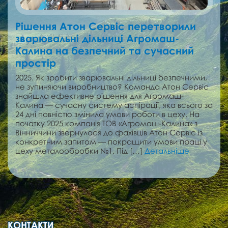
Рішення Атон Сервіс перетворили
зварювальні дільниці Агромаш-
Калина на безпечний та сучасний
простір
2025. Як зробити зварювальні дільниці безпечними,
не зупиняючи виробництво? Команда Атон Сервіс
знайшла ефективне рішення для Агромаш-
Калина — сучасну систему аспірації, яка всього за
24 дні повністю змінила умови роботи в цеху. На
початку 2025 компанія ТОВ «Агромаш-Калина» з
Вінниччини звернулася до фахівців Атон Сервіс із
конкретним запитом — покращити умови праці у
цеху металообробки №1. Під […]
Детальніше
КОНТАКТИ