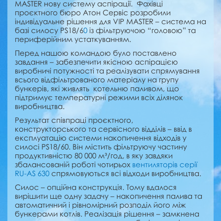
MASTER нову систему аспірації. Фахівці
проєктного бюро Атон Сервіс розробили
індивідуальне рішення для VIP MASTER – система на
базі силосу PS18/6
0
із фільтруючою “головою” та
периферійним устаткуванням.
Перед нашою командою було поставлено
завдання – забезпечити якісною аспірацією
виробничі потужності та реалізувати спрямування
всього відфільтрованого матеріалу на групу
бункерів, які живлять котельню паливом, що
підтримує температурні режими всіх ділянок
виробництва.
Результат співпраці проєктного,
конструкторського та сервісного відділів – ввід в
експлуатацію системи накопичення відходів у
силосі PS18/60. Він містить фільтруючу частину
продуктивністю 80 000 м³/год, в яку завдяки
збалансованій роботі чотирьох
вентиляторів серії
RU-AS 630
спрямовуються всі відходи виробництва.
Силос – опційна конструкція. Тому вдалося
вирішити ще одну задачу – накопичення палива та
автоматичний і рівномірний розподіл його між
бункерами котлів. Реалізація рішення – замкнена