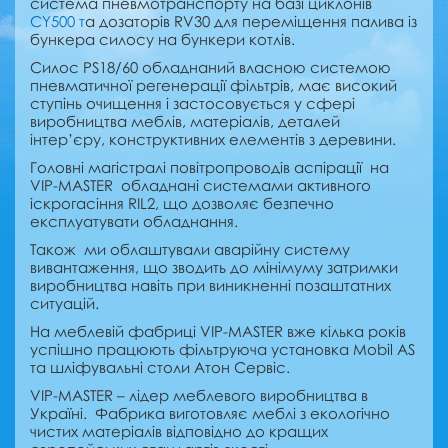
система пневмотранспорту на базі циклонів
CY500 т
а дозаторів RV30 для переміщення палива із
бункера силосу на бункери котлів.
Силос PS18/60 обладнаний власною системою
пневматичної регенерації фільтрів, має високий
ступінь очищення і застосовується у сфері
виробництва меблів, матеріалів, деталей
інтер’єру, конструктивних елементів з деревини.
Головні магістралі повітропроводів аспірації на
VIP-MASTER обладнані системами активного
іскрогасіння RIL2, що дозволяє безпечно
експлуатувати обладнання.
Також ми облаштували аварійну систему
вивантаження, що зводить до мінімуму затримки
виробництва навіть при виникненні позаштатних
ситуацій.
На меблевій фабриці VIP-MASTER вже кілька років
успішно працюють фільтруюча установка Mobil AS
та шліфувальні столи Атон Сервіс.
VIP-MASTER – лідер меблевого виробництва в
Україні. Фабрика виготовляє меблі з екологічно
чистих матеріалів відповідно до кращих