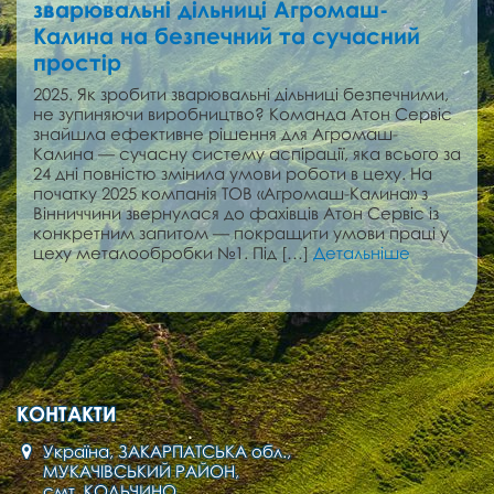
зварювальні дільниці Агромаш-
Калина на безпечний та сучасний
простір
2025. Як зробити зварювальні дільниці безпечними,
не зупиняючи виробництво? Команда Атон Сервіс
знайшла ефективне рішення для Агромаш-
Калина — сучасну систему аспірації, яка всього за
24 дні повністю змінила умови роботи в цеху. На
початку 2025 компанія ТОВ «Агромаш-Калина» з
Вінниччини звернулася до фахівців Атон Сервіс із
конкретним запитом — покращити умови праці у
цеху металообробки №1. Під […]
Детальніше
КОНТАКТИ
Україна, ЗАКАРПАТСЬКА обл.,
МУКАЧІВСЬКИЙ РАЙОН,
смт. КОЛЬЧИНО,