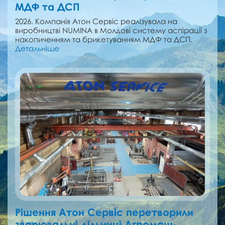
МДФ та ДСП
2026. Компанія Атон Сервіс реалізувала на
виробництві NUMINA в Молдові cистему аспірації з
накопиченням та брикетуванням МДФ та ДСП.
Детальніше
Рішення Атон Сервіс перетворили
зварювальні дільниці Агромаш-