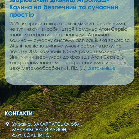
Калина на безпечний та сучасний
простір
2025. Як зробити зварювальні дільниці безпечними,
не зупиняючи виробництво? Команда Атон Сервіс
знайшла ефективне рішення для Агромаш-
Калина — сучасну систему аспірації, яка всього за
24 дні повністю змінила умови роботи в цеху. На
початку 2025 компанія ТОВ «Агромаш-Калина» з
Вінниччини звернулася до фахівців Атон Сервіс із
конкретним запитом — покращити умови праці у
цеху металообробки №1. Під […]
Детальніше
КОНТАКТИ
Україна, ЗАКАРПАТСЬКА обл.,
МУКАЧІВСЬКИЙ РАЙОН,
смт. КОЛЬЧИНО,