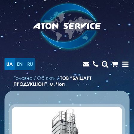
UA
EN
RU
Головна
/
Об'єкти
/
ТОВ “БЛІЦАРТ
ПРОДУКЦІОН”, м. Чоп