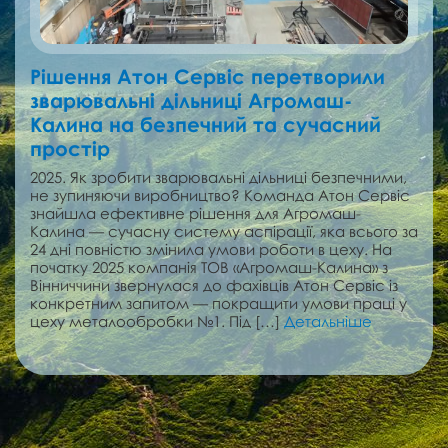
Рішення Атон Сервіс перетворили
зварювальні дільниці Агромаш-
Калина на безпечний та сучасний
простір
2025. Як зробити зварювальні дільниці безпечними,
не зупиняючи виробництво? Команда Атон Сервіс
знайшла ефективне рішення для Агромаш-
Калина — сучасну систему аспірації, яка всього за
24 дні повністю змінила умови роботи в цеху. На
початку 2025 компанія ТОВ «Агромаш-Калина» з
Вінниччини звернулася до фахівців Атон Сервіс із
конкретним запитом — покращити умови праці у
цеху металообробки №1. Під […]
Детальніше