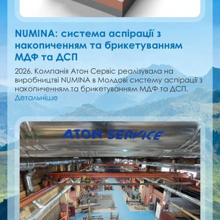
NUMINA: cистема аспірації з
накопиченням та брикетуванням
МДФ та ДСП
2026. Компанія Атон Сервіс реалізувала на
виробництві NUMINA в Молдові cистему аспірації з
накопиченням та брикетуванням МДФ та ДСП.
Детальніше