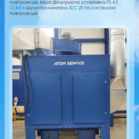
повітроводів. Інша фільтруюча установка
FS-AS
12.Bd
з Шумопоглиначем
SLC 20
та системою
повітроводів