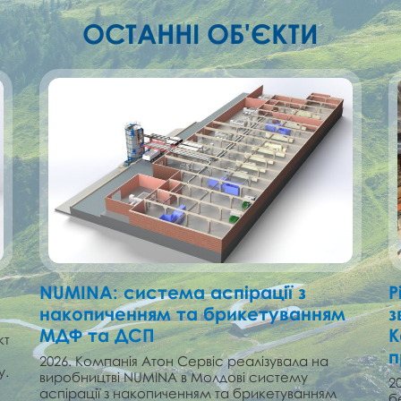
ОСТАННІ ОБ'ЄКТИ
NUMINA: cистема аспірації з
Р
накопиченням та брикетуванням
з
МДФ та ДСП
К
кт
п
2026. Компанія Атон Сервіс реалізувала на
у.
виробництві NUMINA в Молдові cистему
2
аспірації з накопиченням та брикетуванням
б