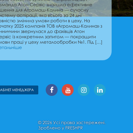
оманда Атон Сервіс знайшла ефективне
ішення для Агромаш-Калина — сучасну
истему аспірації, яка всього за 24 дні
овністю змінила умови роботи в цеху. На
очатку 2025 компанія ТОВ «Агромаш-Калина» з
інниччини звернулася до фахівців Атон
ервіс із конкретним запитом — покращити
мови праці у цеху металообробки №1. Під […]
етальніше
КАБІНЕТ МЕНЕДЖЕРА
© 2026 Усі права застережені.
Зроблено у
FRESHPR