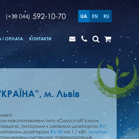
592-10-70
(+38 044)
UA
EN
RU
 І ОПЛАТА
КОНТАКТИ
КРАЇНА”, м. Львів
лекті:
ом-накопичувачем типу «Силос» об’ємом
анізацією, роторним клапаном-дозатором
RV-
 клапаном-дозатором
RV-40
на 1,1 кВт,
пультом
пичувачем,системою повітропроводів,