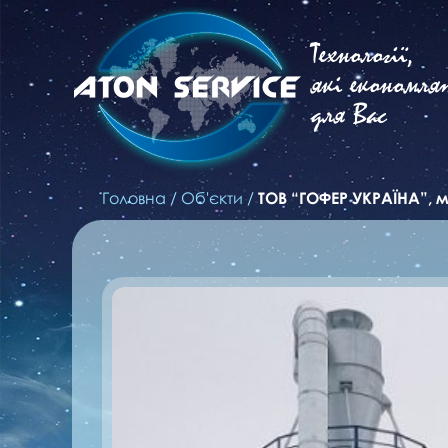
Технології,
які економля
для Вас
Головна
/
Об'єкти
/
ТОВ “ГОФЕР УКРАЇНА”, м