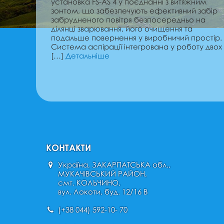
установка FS-AS 4 у поєднанні з витяжним
зонтом, що забезпечують ефективний забір
забрудненого повітря безпосередньо на
ділянці зварювання, його очищення та
подальше повернення у виробничий простір.
Система аспірації інтегрована у роботу двох
[…]
Детальніше
КОНТАКТИ
Україна, ЗАКАРПАТСЬКА обл.,
МУКАЧІВСЬКИЙ РАЙОН,
смт. КОЛЬЧИНО,
вул. Локоти, буд. 12/16 В
(+38 044) 592-10- 70