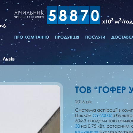
5
8
8
7
0
ЛІЧИЛЬНИК
ЧИСТОГО ПОВІТРЯ
3
3
x10
м
/год
ть
ПРО КОМПАНІЮ
ПРОДУКЦІЯ
ПОСЛУГИ
ДОСТАВКА
. Львів
ТОВ “ГОФЕР У
2016 рік
Система аспірації в комп
Циклон
CY-2000Z
з бункер
50м3 з подальшою гальв
30
на 0,75 кВт, роторним
керування
бункером-нако