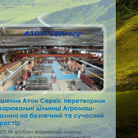
ішення Атон Сервіс перетворили
варювальні дільниці Агромаш-
алина на безпечний та сучасний
ростір
025. Як зробити зварювальні дільниці
езпечними, не зупиняючи виробництво?