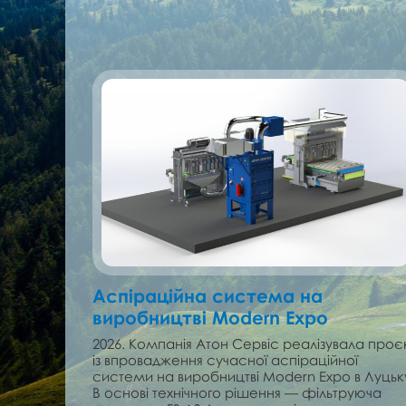
Аспіраційна система на
виробництві Modern Expo
2026. Компанія Атон Сервіс реалізувала проє
із впровадження сучасної аспіраційної
системи на виробництві Modern Expo в Луцьк
В основі технічного рішення — фільтруюча