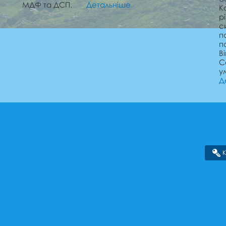
МДФ та ДСП.
Детальніше
К
р
с
п
п
В
С
у
Д