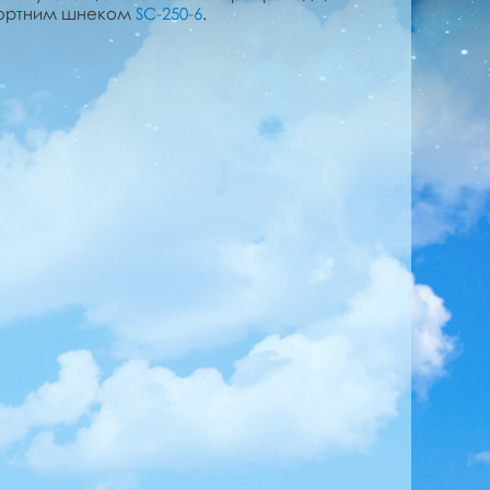
спортним шнеком
SC-250-6
.