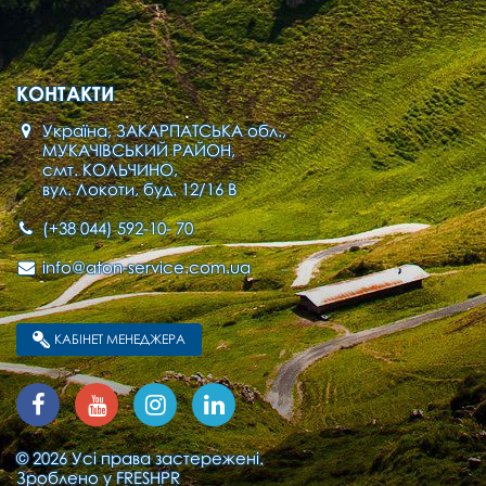
КОНТАКТИ
Україна, ЗАКАРПАТСЬКА обл.,
МУКАЧІВСЬКИЙ РАЙОН,
смт. КОЛЬЧИНО,
вул. Локоти, буд. 12/16 В
(+38 044) 592-10- 70
info@aton-service.com.ua
КАБІНЕТ МЕНЕДЖЕРА
© 2026 Усі права застережені.
Зроблено у
FRESHPR