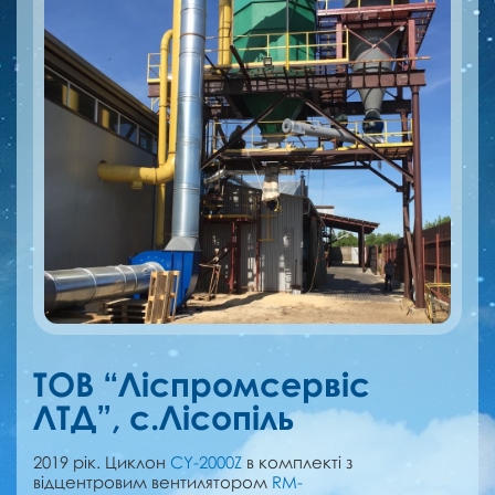
ТОВ “Ліспромсервіс
ЛТД”, с.Лісопіль
2019 рік. Циклон
CY-2000Z
в комплекті з
відцентровим вентилятором
RM-