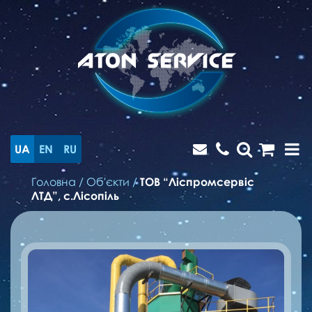
UA
EN
RU
Головна
/
Об'єкти
/
ТОВ “Ліспромсервіс
ЛТД”, с.Лісопіль