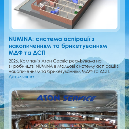
NUMINA: cистема аспірації з
накопиченням та брикетуванням
МДФ та ДСП
2026. Компанія Атон Сервіс реалізувала на
виробництві NUMINA в Молдові cистему аспірації з
накопиченням та брикетуванням МДФ та ДСП.
Детальніше