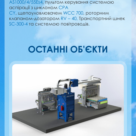
AS1000/4/55Es4
, пультом керування системою
аспірації з циклоном
CPA
CY
, щепоуловлювачем
WCC 700
, роторним
клапаном-дозатором
RV – 40,
Транспортний шнек
SC-300-4
та системою повітроводів.
ОСТАННІ ОБ'ЄКТИ