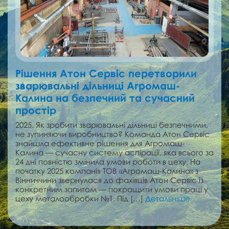
Рішення Атон Сервіс перетворили
зварювальні дільниці Агромаш-
Калина на безпечний та сучасний
простір
2025. Як зробити зварювальні дільниці безпечними,
не зупиняючи виробництво? Команда Атон Сервіс
знайшла ефективне рішення для Агромаш-
Калина — сучасну систему аспірації, яка всього за
24 дні повністю змінила умови роботи в цеху. На
початку 2025 компанія ТОВ «Агромаш-Калина» з
Вінниччини звернулася до фахівців Атон Сервіс із
конкретним запитом — покращити умови праці у
цеху металообробки №1. Під […]
Детальніше