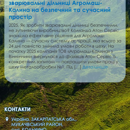
зварювальні дільниці Агромаш-
Калина на безпечний та сучасний
простір
2025. Як зробити зварювальні дільниці безпечними,
не зупиняючи виробництво? Команда Атон Сервіс
знайшла ефективне рішення для Агромаш-
Калина — сучасну систему аспірації, яка всього за
24 дні повністю змінила умови роботи в цеху. На
початку 2025 компанія ТОВ «Агромаш-Калина» з
Вінниччини звернулася до фахівців Атон Сервіс із
конкретним запитом — покращити умови праці у
цеху металообробки №1. Під […]
Детальніше
КОНТАКТИ
Україна, ЗАКАРПАТСЬКА обл.,
МУКАЧІВСЬКИЙ РАЙОН,
смт. КОЛЬЧИНО,