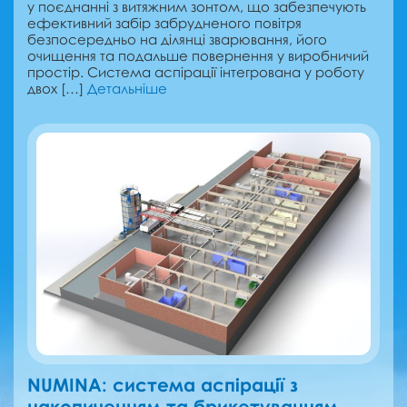
у поєднанні з витяжним зонтом, що забезпечують
ефективний забір забрудненого повітря
безпосередньо на ділянці зварювання, його
очищення та подальше повернення у виробничий
простір. Система аспірації інтегрована у роботу
двох […]
Детальніше
NUMINA: cистема аспірації з
накопиченням та брикетуванням