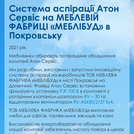
Система аспірації Атон
Сервіс на МЕБЛЕВІЙ
ФАБРИЦІ «МЕБЛІБУД» в
Покровську
2021 рік.
Меблевики обирають аспіраційне обладнання
компанії Атон Сервіс.
Ми розробили, виготовили і запустили інноваційну
систему аспірації на виробництві ТОВ МЕБЛЕВА
ФАБРИКА «МЕБЛІБУД» в місті Покровськ на
Донеччині. Фахівці Атон Сервіс встановили
фільтруючу установку
PJF.100.B
в комплекті з
роторним клапаном-дозатором
RV – 30
та
відцентровим вентилятором
RU-AS630/2/37 Es4.
ТОВ МЕБЛЕВА ФАБРИКА «МЕБЛІБУД» виготовляє
меблі для офісів, торгівельних закладів та кухні.
Високоякісне енергозберігаюче обладнання
нашої компанії забезпечить чистоту повітря в цехах