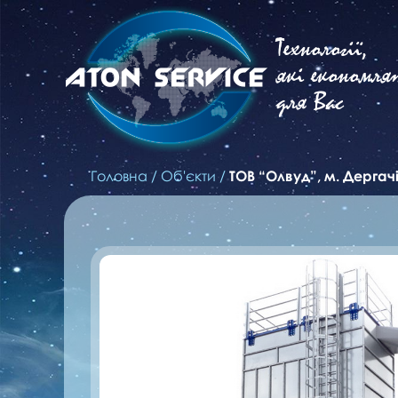
Технології,
які економля
для Вас
Головна
/
Об'єкти
/
ТОВ “Олвуд”, м. Дергач