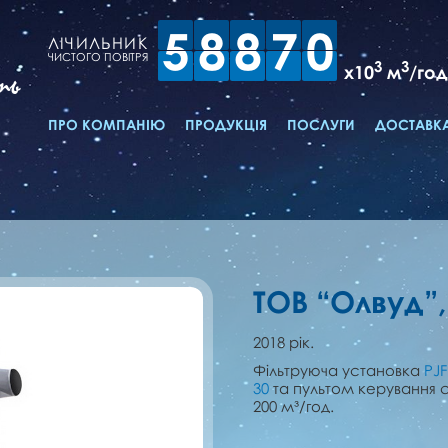
5
8
8
7
0
ЛІЧИЛЬНИК
ЧИСТОГО ПОВІТРЯ
3
3
x10
м
/год
ть
ПРО КОМПАНІЮ
ПРОДУКЦІЯ
ПОСЛУГИ
ДОСТАВКА
і
ТОВ “Олвуд”,
2018 рік.
Фільтруюча установка
PJF
30
та пультом керування 
200 м³/год.