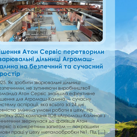
ішення Атон Сервіс перетворили
варювальні дільниці Агромаш-
алина на безпечний та сучасний
ростір
025. Як зробити зварювальні дільниці
езпечними, не зупиняючи виробництво?
оманда Атон Сервіс знайшла ефективне
ішення для Агромаш-Калина — сучасну
истему аспірації, яка всього за 24 дні
овністю змінила умови роботи в цеху. На
очатку 2025 компанія ТОВ «Агромаш-Калина» з
інниччини звернулася до фахівців Атон
ервіс із конкретним запитом — покращити
мови праці у цеху металообробки №1. Під […]