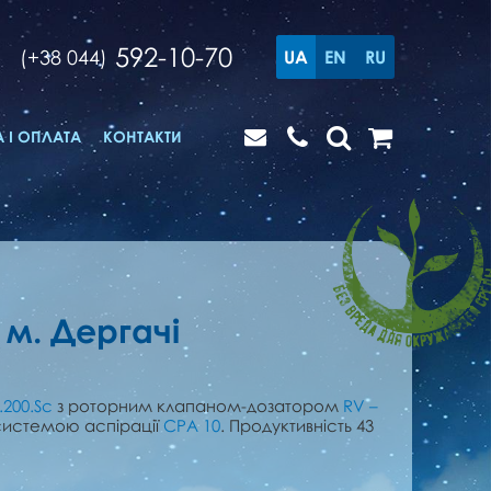
592-10-70
(+38 044)
UA
EN
RU
 І ОПЛАТА
КОНТАКТИ
 м. Дергачі
.200.Sc
з роторним клапаном-дозатором
RV –
системою аспірації
CPA 10
. Продуктивність 43