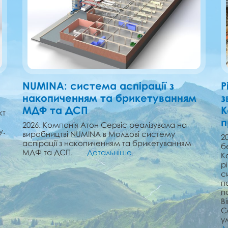
NUMINA: cистема аспірації з
Р
накопиченням та брикетуванням
з
МДФ та ДСП
К
кт
п
2026. Компанія Атон Сервіс реалізувала на
у.
виробництві NUMINA в Молдові cистему
2
аспірації з накопиченням та брикетуванням
б
МДФ та ДСП.
Детальніше
К
р
с
п
п
В
С
у