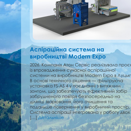
Аспіраційна система на
виробництві Modern Expo
2026. Компанія Атон Сервіс реалізувала проє
із впровадження сучасної аспіраційної
системи на виробництві Modern Expo в Луцьк
В основі технічного рішення — фільтруюча
установка FS-AS 4 у поєднанні з витяжним
зонтом, що забезпечують ефективний забір
забрудненого повітря безпосередньо на
ділянці зварювання, його очищення та
подальше повернення у виробничий простір.
Система аспірації інтегрована у роботу двох
[…]
Детальніше