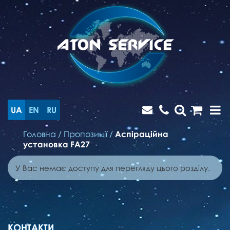
UA
EN
RU
Головна
/
Пропозиції
/
Аспіраційна
установка FA27
У Вас немає доступу для перегляду цього розділу.
КОНТАКТИ